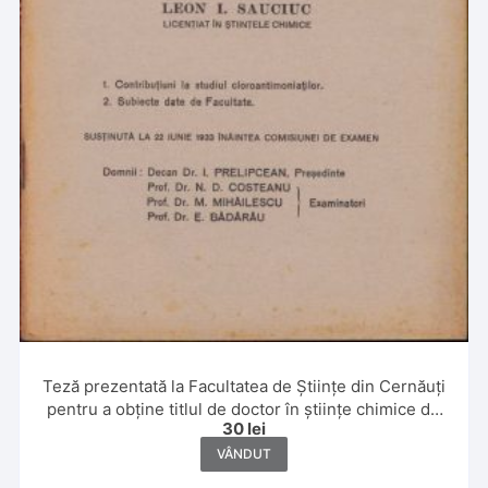
Teză prezentată la Facultatea de Științe din Cernăuți
pentru a obține titlul de doctor în științe chimice de
30
lei
Leon Sauciuc, 1933
VÂNDUT