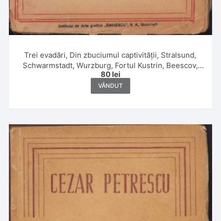
Trei evadări, Din zbuciumul captivității, Stralsund,
Schwarmstadt, Wurzburg, Fortul Kustrin, Beescov,
80
lei
Berlin, Fortul Gorgast de maior G Caracaș, 1920
VÂNDUT