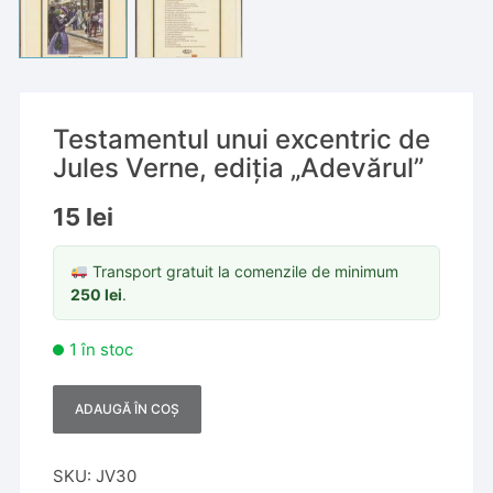
Testamentul unui excentric de
Jules Verne, ediția „Adevărul”
15
lei
Transport gratuit la comenzile de minimum
250
lei
.
1 în stoc
ADAUGĂ ÎN COȘ
A
l
t
SKU:
JV30