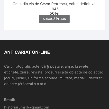
Omul din vis de Cezar Petrescu, ediție definitivă,
1945
50
lei
ADAUGĂ ÎN COȘ
ANTICARIAT ON-LINE
Cărți, fotografii, acte, cărți poștale, afișe, brevete,
etichete, ziare, reviste, broșuri și alte obiecte de colecție:
jocuri, jucării, uniforme școlare, militare, medalii, decorații,
obiecte țărănești s.a.m.d
Email:
historiarumsrl@gmail.com