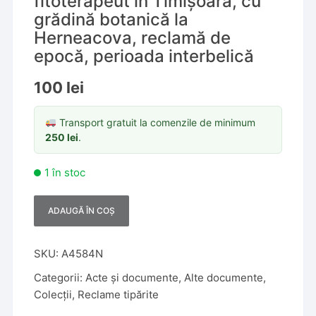
fitoterapeut în Timișoara, cu
grădină botanică la
Herneacova, reclamă de
epocă, perioada interbelică
100
lei
Transport gratuit la comenzile de minimum
250
lei
.
1 în stoc
ADAUGĂ ÎN COȘ
A
l
t
SKU:
A4584N
e
Categorii:
Acte și documente
,
Alte documente
,
r
Colecții
,
Reclame tipărite
n