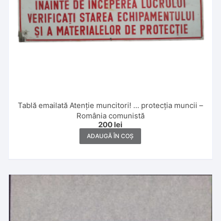
Tablă emailată Atenție muncitori! … protecția muncii –
România comunistă
200
lei
ADAUGĂ ÎN COȘ