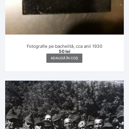
Fotografie pe bachelită, cca anii 1930
50
lei
ADAUGĂ ÎN COȘ