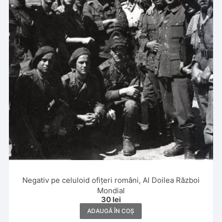
Negativ pe celuloid ofițeri români, Al Doilea Război
Mondial
30
lei
ADAUGĂ ÎN COȘ