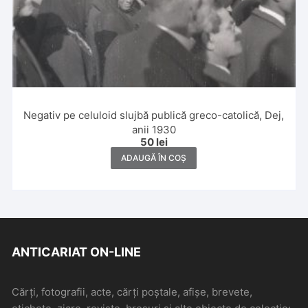
Negativ pe celuloid slujbă publică greco-catolică, Dej,
anii 1930
50
lei
ADAUGĂ ÎN COȘ
ANTICARIAT ON-LINE
Cărți, fotografii, acte, cărți poștale, afișe, brevete,