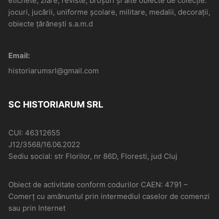
etichete, ziare, reviste, broșuri și alte obiecte de colecție:
jocuri, jucării, uniforme școlare, militare, medalii, decorații,
obiecte țărănești s.a.m.d
Email:
historiarumsrl@gmail.com
SC HISTORIARUM SRL
CUI: 46312655
J12/3568/16.06.2022
Sediu social: str Florilor, nr 86D, Floresti, jud Cluj
Obiect de activitate conform codurilor CAEN: 4791 –
Comerţ cu amănuntul prin intermediul caselor de comenzi
sau prin Internet