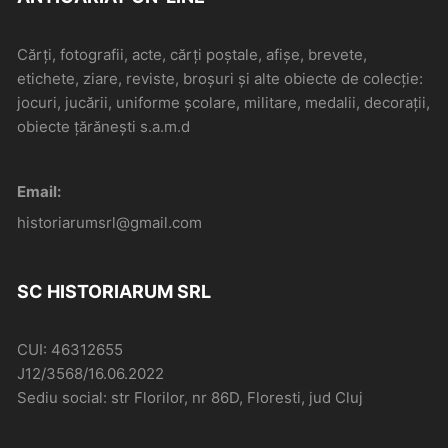
Cărți, fotografii, acte, cărți poștale, afișe, brevete,
etichete, ziare, reviste, broșuri și alte obiecte de colecție:
jocuri, jucării, uniforme școlare, militare, medalii, decorații,
obiecte țărănești s.a.m.d
Email:
historiarumsrl@gmail.com
SC HISTORIARUM SRL
CUI: 46312655
J12/3568/16.06.2022
Sediu social: str Florilor, nr 86D, Floresti, jud Cluj