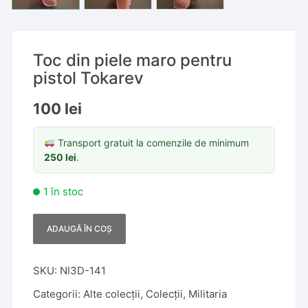
Toc din piele maro pentru
pistol Tokarev
100
lei
Transport gratuit la comenzile de minimum
250
lei
.
1 în stoc
ADAUGĂ ÎN COȘ
A
l
t
SKU:
NI3D-141
e
Categorii:
Alte colecții
,
Colecții
,
Militaria
r