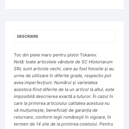
n
a
t
i
v
DESCRIERE
e
:
Toc din piele maro pentru pistol Tokarev.
Notă: toate articolele vândute de SC Historiarum
SRL sunt articole vechi, care au fost folosite și au
urme de utilizare în diferite grade, respectiv pot
avea imperfecțiuni. Numărul și varietatea
acestora fiind diferite de la un articol la altul, este
imposibilă descrierea exactă a tuturor. În cazul în
care la primirea articolului calitatea acestuia nu
vă mulțumește, beneficiați de garanția de
returnare, conform legii românești în vigoare, în
termen de 14 zile de la primirea coletului. Pentru