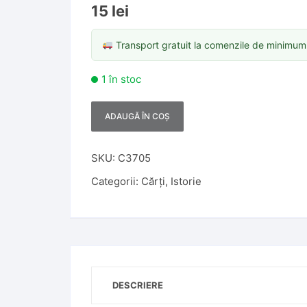
15
lei
Transport gratuit la comenzile de minimu
1 în stoc
ADAUGĂ ÎN COȘ
A
l
t
SKU:
C3705
e
Categorii:
Cărți
,
Istorie
r
n
a
t
i
v
DESCRIERE
e
: