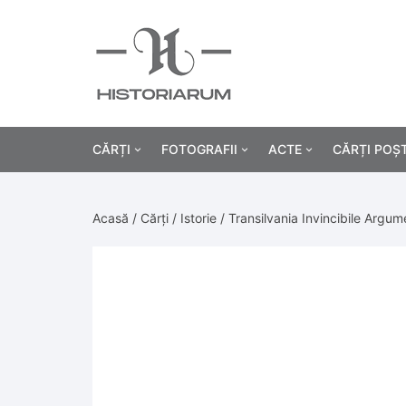
CĂRȚI
FOTOGRAFII
ACTE
CĂRȚI POȘ
Istorie
Fotografii civile
Diplome și certificat
Acasă
/
Cărți
/
Istorie
/ Transilvania Invincibile Argu
Alte cărți știință
Fotografii militare
Permise, carnete, liv
Agricultur
Cărți religie
Hârtii cu antet
Industrie
Beletristică
Bănci, acțiuni și asig
Medicină/
Cărți pentru copii
Alte documente
Pedagogie