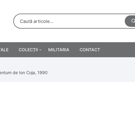
TALE
COLECȚII
MILITARIA
CONTACT
e
Personalități
mentum de Ion Coja, 1990
rete
ă
Reclame tipărite
Afișe
urări
Farmacie
Calendare
/Manuale școlare
Medalii/Ordine/Decorații