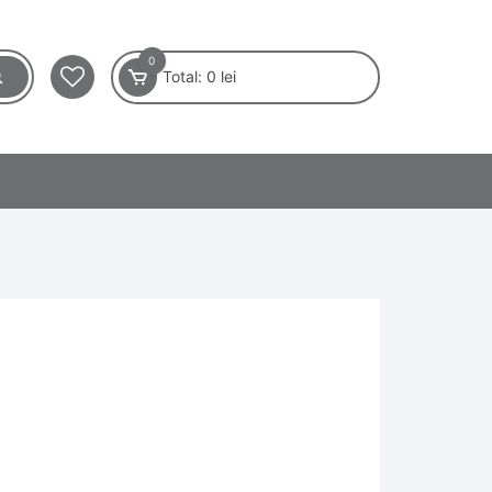
0
Total:
0
lei