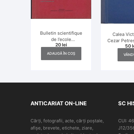
Bulletin scientifique
Calea Vict
de l’ecole
Cezar Petre
20
lei
polytechnique de
50
l
ediție def
Timisoara, numerele
ADAUGĂ ÎN COȘ
VÂND
1-2/1937
ANTICARIAT ON-LINE
SC H
Cărți, fotografii, acte, cărți poștale,
CUI: 4
afișe, brevete, etichete, ziare,
J12/35