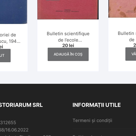
Bulletin 
Bulletin scientifique
oriei de
de 
de l’ecole
scu, 1943,
20
lei
polyte
polytechnique de
ei
initivă
Timișoar
Timișoara, numerele
V
ADAUGĂ ÎN COȘ
UT
3-
1-2/1939
ISTORIARUM SRL
INFORMAȚII UTILE
Termeni și condiții
6312655
68/16.06.2022