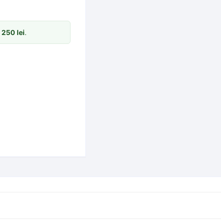
m
250
lei
.