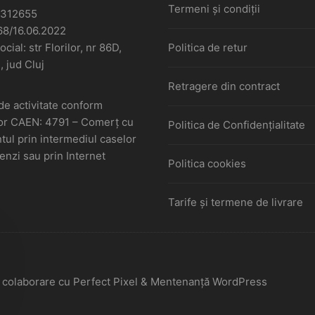
Termeni și condiții
6312655
68/16.06.2022
cial: str Florilor, nr 86D,
Politica de retur
, jud Cluj
Retragere din contract
de activitate conform
or CAEN: 4791 – Comerţ cu
Politica de Confidențialitate
ul prin intermediul caselor
nzi sau prin Internet
Politica cookies
Tarife și termene de livrare
În colaborare cu Perfect Pixel & Mentenanță WordPress