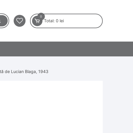
0
Total:
0
lei
ntă de Lucian Blaga, 1943