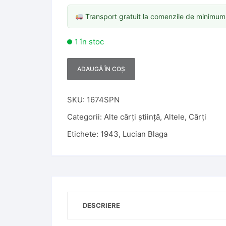
Transport gratuit la comenzile de minimu
1 în stoc
ADAUGĂ ÎN COȘ
A
l
t
SKU:
1674SPN
e
Categorii:
Alte cărți știință
,
Altele
,
Cărți
r
Etichete:
1943
,
Lucian Blaga
n
a
t
i
v
e
DESCRIERE
: