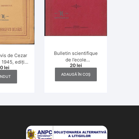
Bulletin scientifique
vis de Cezar
de l’ecole
 1945, ediție
20
lei
polytechnique de
50
lei
initivă
Timisoara, numerele
ADAUGĂ ÎN COȘ
ÂNDUT
1-2/1937