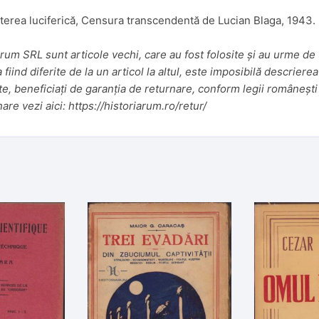
terea luciferică, Censura transcendentă de Lucian Blaga, 1943.
um SRL sunt articole vechi, care au fost folosite și au urme de u
iind diferite de la un articol la altul, este imposibilă descrierea
te, beneficiați de garanția de returnare, conform legii românești 
nare vezi aici:
https://historiarum.ro/retur/