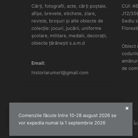
Cărți, fotografii, acte, cărți poștale,
CUI: 4
afișe, brevete, etichete, ziare,
J12/35
reviste, broșuri și alte obiecte de
Sediu so
colecție: jocuri, jucării, uniforme
Floresti
școlare, militare, medalii, decorații,
obiecte țărănești s.a.m.d
Obiect 
coduril
amănunt
Email:
de come
historiarumsrl@gmail.com
Comenzile făcute între 10-28 august 2026 se
vor expedia numai la 1 septembrie 2026
Historiarum 2026 - Toate drepturile rezervate. 