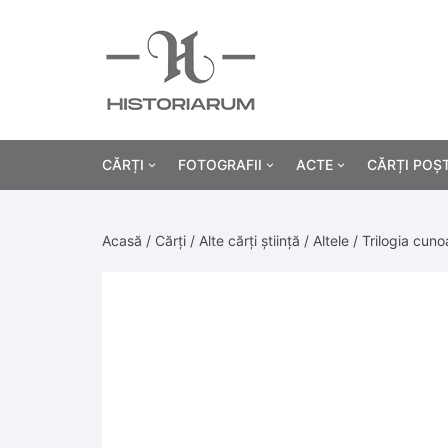
CĂRȚI
FOTOGRAFII
ACTE
CĂRȚI POȘ
Istorie
Fotografii civile
Diplome și certificat
Acasă
/
Cărți
/
Alte cărți știință
/
Altele
/ Trilogia cun
Alte cărți știință
Fotografii militare
Permise, carnete, liv
Agricultur
Cărți religie
Hârtii cu antet
Industrie
Beletristică
Bănci, acțiuni și asig
Medicină/
Cărți pentru copii
Alte documente
Pedagogie