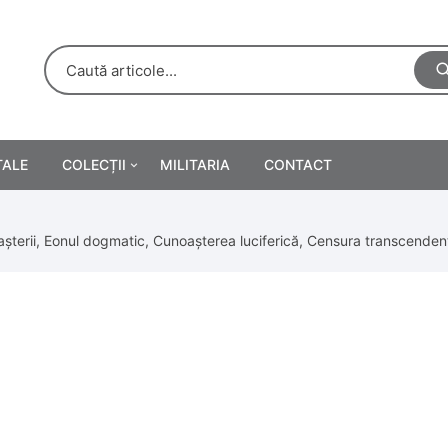
TALE
COLECȚII
MILITARIA
CONTACT
e
Personalități
oașterii, Eonul dogmatic, Cunoașterea luciferică, Censura transcende
rete
ă
Reclame tipărite
Afișe
urări
Farmacie
Calendare
/Manuale școlare
Medalii/Ordine/Decorații