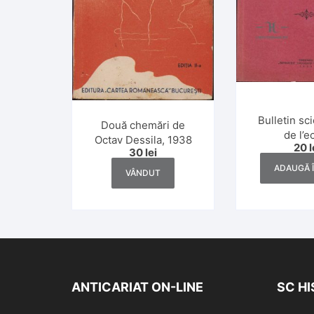
Bulletin sc
Două chemări de
de l’e
Octav Dessila, 1938
20
l
polytechn
30
lei
Timișoara,
ADAUGĂ 
VÂNDUT
1-2/1
ANTICARIAT ON-LINE
SC H