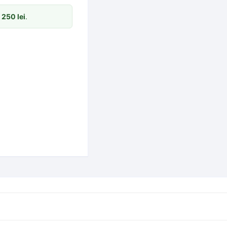
m
250
lei
.