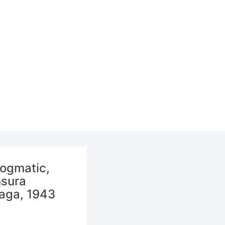
dogmatic,
nsura
laga, 1943