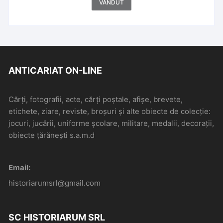
VÂNDUT
ANTICARIAT ON-LINE
Cărți, fotografii, acte, cărți poștale, afișe, brevete,
etichete, ziare, reviste, broșuri și alte obiecte de colecție:
jocuri, jucării, uniforme școlare, militare, medalii, decorații,
obiecte țărănești s.a.m.d
Email:
historiarumsrl@gmail.com
SC HISTORIARUM SRL