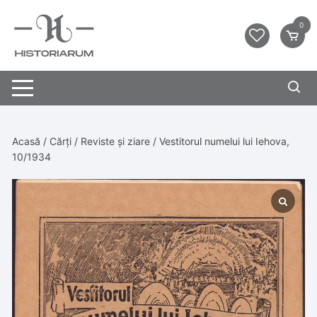
0
Acasă
/
Cărți
/
Reviste și ziare
/ Vestitorul numelui lui Iehova,
10/1934