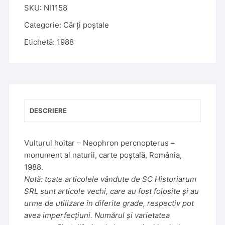
t
SKU:
NI1158
e
Categorie:
Cărți poștale
r
Etichetă:
1988
n
a
t
i
v
e
DESCRIERE
:
Vulturul hoitar – Neophron percnopterus –
monument al naturii, carte poștală, România,
1988.
Notă: toate articolele vândute de SC Historiarum
SRL sunt articole vechi, care au fost folosite și au
urme de utilizare în diferite grade, respectiv pot
avea imperfecțiuni. Numărul și varietatea