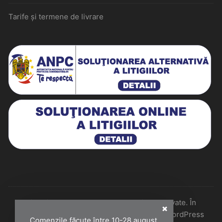
Tarife și termene de livrare
Historiarum 2026 - Toate drepturile rezervate. În
colaborare cu Perfect Pixel & Mentenanță WordPress
Comenzile făcute între 10-28 august