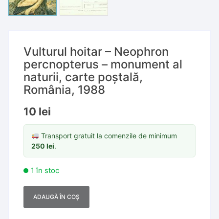
Vulturul hoitar – Neophron
percnopterus – monument al
naturii, carte poștală,
România, 1988
10
lei
Transport gratuit la comenzile de minimum
250
lei
.
1 în stoc
ADAUGĂ ÎN COȘ
A
l