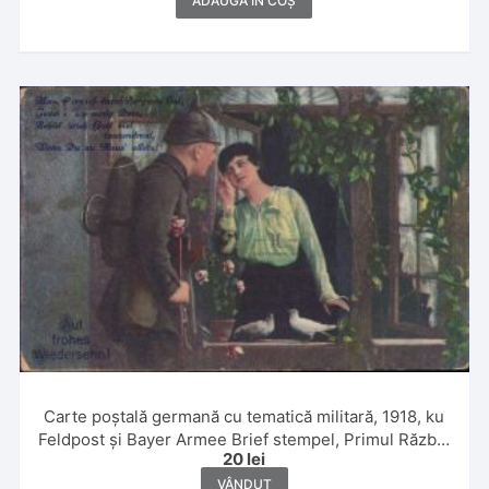
ADAUGĂ ÎN COȘ
Carte poștală germană cu tematică militară, 1918, ku
Feldpost și Bayer Armee Brief stempel, Primul Război
20
lei
Mondial
VÂNDUT