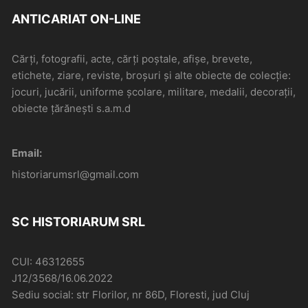
ANTICARIAT ON-LINE
Cărți, fotografii, acte, cărți poștale, afișe, brevete,
etichete, ziare, reviste, broșuri și alte obiecte de colecție:
jocuri, jucării, uniforme școlare, militare, medalii, decorații,
obiecte țărănești s.a.m.d
Email:
historiarumsrl@gmail.com
SC HISTORIARUM SRL
CUI: 46312655
J12/3568/16.06.2022
Sediu social: str Florilor, nr 86D, Floresti, jud Cluj