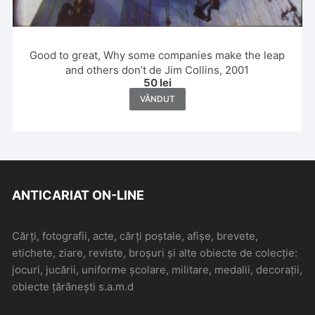
Good to great, Why some companies make the leap
and others don’t de Jim Collins, 2001
50
lei
VÂNDUT
ANTICARIAT ON-LINE
Cărți, fotografii, acte, cărți poștale, afișe, brevete,
etichete, ziare, reviste, broșuri și alte obiecte de colecție:
jocuri, jucării, uniforme școlare, militare, medalii, decorații,
obiecte țărănești s.a.m.d