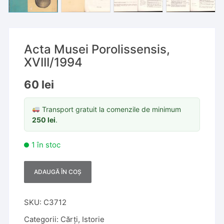
Acta Musei Porolissensis,
XVIII/1994
60
lei
Transport gratuit la comenzile de minimum
250
lei
.
1 în stoc
ADAUGĂ ÎN COȘ
A
l
t
SKU:
C3712
e
Categorii:
Cărți
,
Istorie