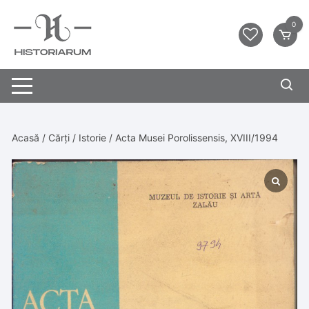
0
Acasă
/
Cărți
/
Istorie
/ Acta Musei Porolissensis, XVIII/1994