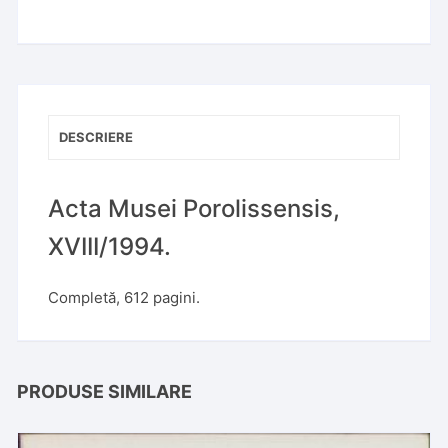
r
n
a
t
i
v
DESCRIERE
e
:
Acta Musei Porolissensis,
XVIII/1994.
Completă, 612 pagini.
PRODUSE SIMILARE