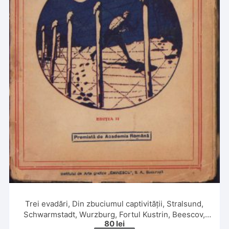
Trei evadări, Din zbuciumul captivității, Stralsund,
Schwarmstadt, Wurzburg, Fortul Kustrin, Beescov,
80
lei
Berlin, Fortul Gorgast de maior G Caracaș, 1920