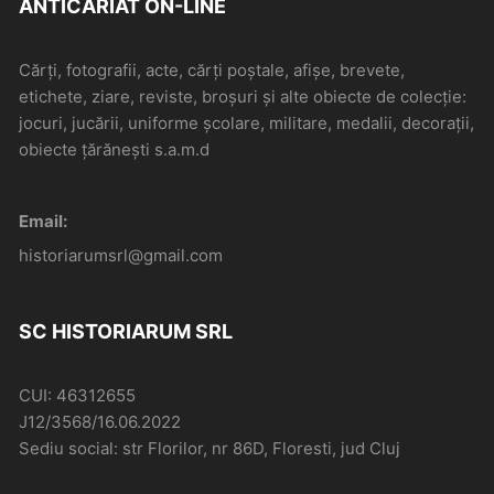
ANTICARIAT ON-LINE
Cărți, fotografii, acte, cărți poștale, afișe, brevete,
etichete, ziare, reviste, broșuri și alte obiecte de colecție:
jocuri, jucării, uniforme școlare, militare, medalii, decorații,
obiecte țărănești s.a.m.d
Email:
historiarumsrl@gmail.com
SC HISTORIARUM SRL
CUI: 46312655
J12/3568/16.06.2022
Sediu social: str Florilor, nr 86D, Floresti, jud Cluj