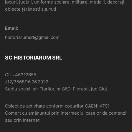
jocuri, jucării, uniforme școlare, militare, medalii, decorații,
obiecte țărănești s.a.m.d
Email:
historiarumsrl@gmail.com
SC HISTORIARUM SRL
CUI: 46312655
J12/3568/16.06.2022
Sediu social: str Florilor, nr 86D, Floresti, jud Cluj
Obiect de activitate conform codurilor CAEN: 4791 –
Comerţ cu amănuntul prin intermediul caselor de comenzi
sau prin Internet