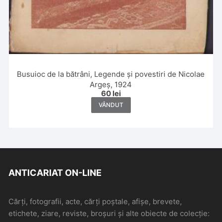
Busuioc de la bătrâni, Legende și povestiri de Nicolae
Argeș, 1924
60
lei
VÂNDUT
ANTICARIAT ON-LINE
Cărți, fotografii, acte, cărți poștale, afișe, brevete,
etichete, ziare, reviste, broșuri și alte obiecte de colecție: