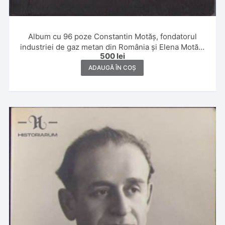
Album cu 96 poze Constantin Motăș, fondatorul
industriei de gaz metan din România și Elena Motăș,
500
lei
1929, Constanța, Giurgiu, Sibiu, Tușnad, Șuici,
Făgăraș și Dragoslavele
ADAUGĂ ÎN COȘ