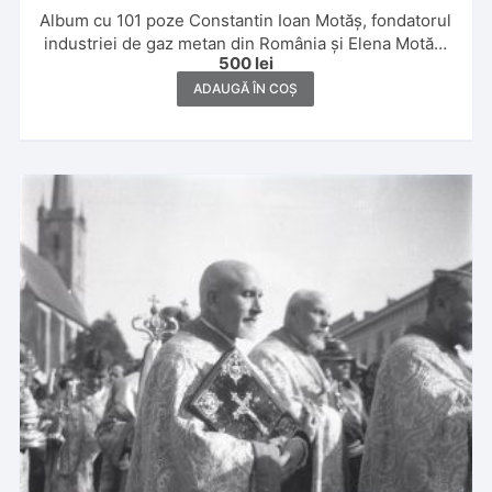
Album cu 101 poze Constantin Ioan Motăș, fondatorul
industriei de gaz metan din România și Elena Motăș,
500
lei
1930, Iași
ADAUGĂ ÎN COȘ