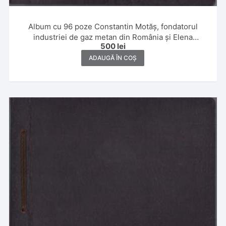
Album cu 96 poze Constantin Motăș, fondatorul
industriei de gaz metan din România și Elena
500
lei
Motăș,1930 și 1931, Banat, Ada Kaleh, Slănic, Poiana
Brașov și Italia
ADAUGĂ ÎN COȘ