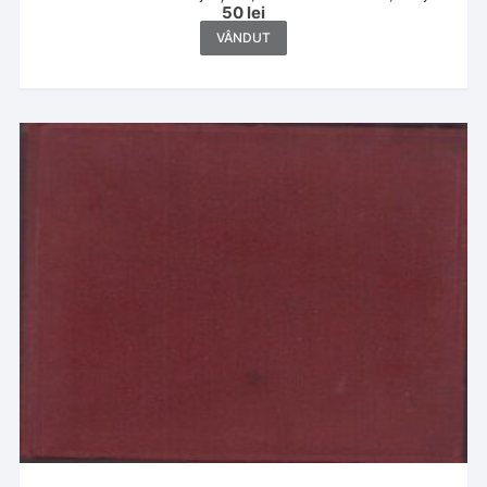
50
lei
VÂNDUT