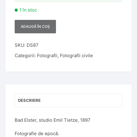
1 în stoc
ADAUGĂ ÎN COȘ
A
l
t
SKU:
DS87
e
Categorii:
Fotografii
,
Fotografii civile
r
n
a
t
i
v
DESCRIERE
e
:
Bad Elster, studio Emil Tietze, 1897
Fotografie de epocă.