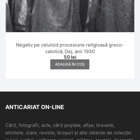
Negativ pe celuloid procesiune religioasă greco-
catolică, Dej, anii 1930
50
lei
ADAUGĂ ÎN COȘ
ANTICARIAT ON-LINE
Cărți, fotografii, acte, cărți poștale, afișe, brevete,
etichete, ziare, reviste, broșuri și alte obiecte de colecție: