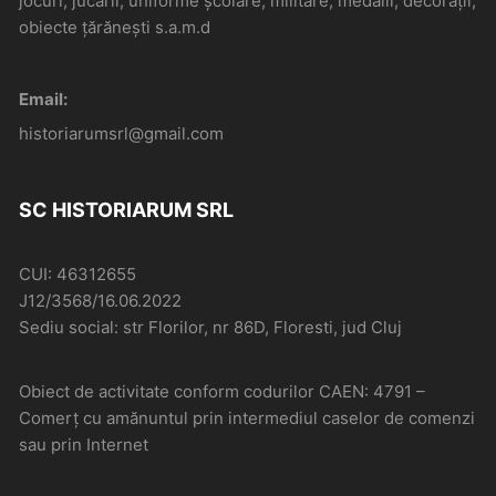
jocuri, jucării, uniforme școlare, militare, medalii, decorații,
obiecte țărănești s.a.m.d
Email:
historiarumsrl@gmail.com
SC HISTORIARUM SRL
CUI: 46312655
J12/3568/16.06.2022
Sediu social: str Florilor, nr 86D, Floresti, jud Cluj
Obiect de activitate conform codurilor CAEN: 4791 –
Comerţ cu amănuntul prin intermediul caselor de comenzi
sau prin Internet