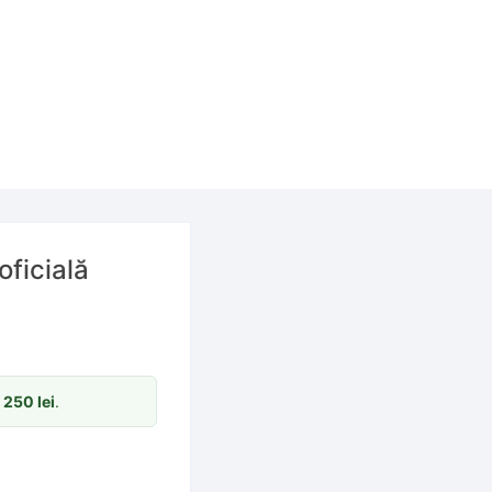
oficială
m
250
lei
.