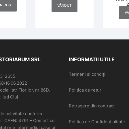
Doilea Ră
ÎN COȘ
VÂNDUT
V
ISTORIARUM SRL
INFORMAȚII UTILE
Termeni și condiții
6312655
68/16.06.2022
cial: str Florilor, nr 86D,
Politica de retur
, jud Cluj
Retragere din contract
de activitate conform
or CAEN: 4791 – Comerţ cu
Politica de Confidențialitate
ul prin intermediul caselor