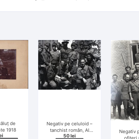
căluț de
Negativ pe celuloid –
nte 1918
tanchist român, Al
Negativ p
ei
50
lei
Doilea Război Mondial
ofițeri