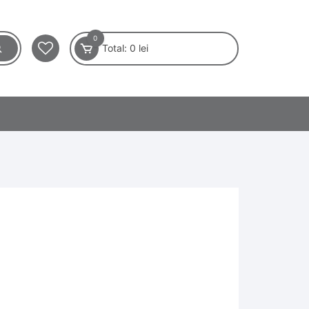
0
Total:
0
lei