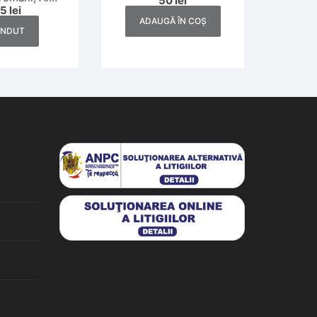
50
lei
catolică, Dej, anii 1930
25
lei
zboi Mondial
ADAUGĂ ÎN COȘ
ÂNDUT