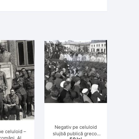
Negativ pe celuloid
e celuloid –
slujbă publică greco-
 români, Al