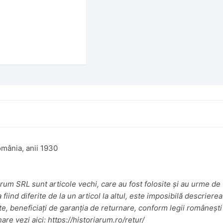
România, anii 1930
um SRL sunt articole vechi, care au fost folosite și au urme de u
iind diferite de la un articol la altul, este imposibilă descrierea
te, beneficiați de garanția de returnare, conform legii românești 
nare vezi aici:
https://historiarum.ro/retur/