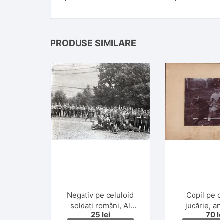
PRODUSE SIMILARE
Negativ pe celuloid
Copil pe 
soldați români, Al
jucărie, a
25
lei
70
l
Doilea Război Mondial