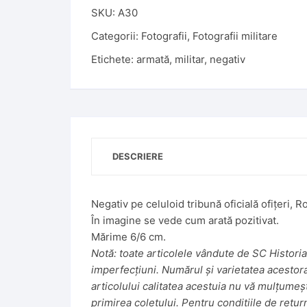
SKU:
A30
Categorii:
Fotografii
,
Fotografii militare
Etichete:
armată
,
militar
,
negativ
DESCRIERE
Negativ pe celuloid tribună oficială ofițeri, 
În imagine se vede cum arată pozitivat.
Mărime 6/6 cm.
Notă: toate articolele vândute de SC Historiar
imperfecțiuni. Numărul și varietatea acestora f
articolului calitatea acestuia nu vă mulțumeș
primirea coletului. Pentru condițiile de retur