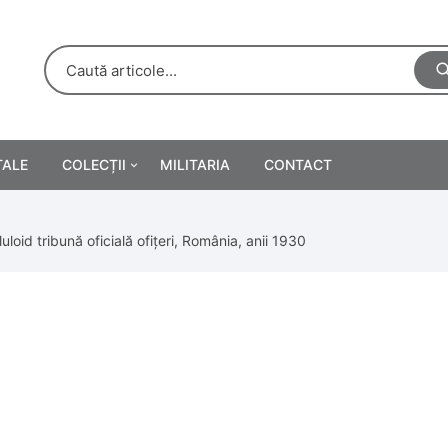
TALE
COLECȚII
MILITARIA
CONTACT
e
Personalități
loid tribună oficială ofițeri, România, anii 1930
rete
ă
Reclame tipărite
Afișe
urări
Farmacie
Calendare
/Manuale școlare
Medalii/Ordine/Decorații