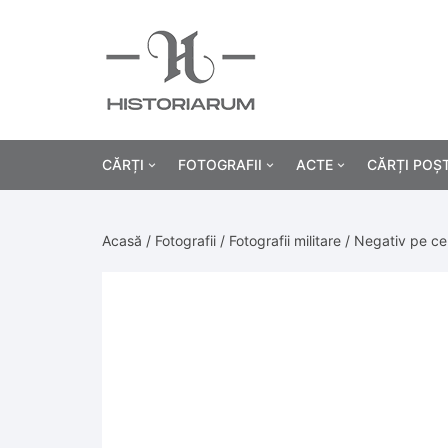
CĂRȚI
FOTOGRAFII
ACTE
CĂRȚI POȘ
Istorie
Fotografii civile
Diplome și certificat
Acasă
/
Fotografii
/
Fotografii militare
/ Negativ pe celu
Alte cărți știință
Fotografii militare
Permise, carnete, liv
Agricultur
Cărți religie
Hârtii cu antet
Industrie
Beletristică
Bănci, acțiuni și asig
Medicină/
Cărți pentru copii
Alte documente
Pedagogie