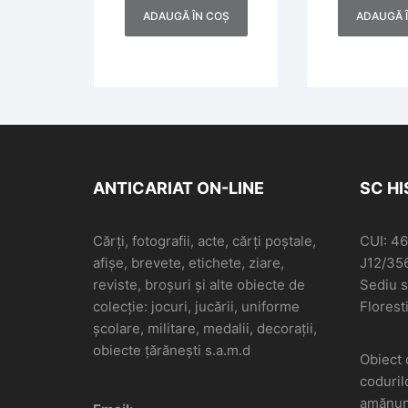
ADAUGĂ ÎN COȘ
ADAUGĂ 
ANTICARIAT ON-LINE
SC H
Cărți, fotografii, acte, cărți poștale,
CUI: 4
afișe, brevete, etichete, ziare,
J12/35
reviste, broșuri și alte obiecte de
Sediu so
colecție: jocuri, jucării, uniforme
Floresti
școlare, militare, medalii, decorații,
obiecte țărănești s.a.m.d
Obiect 
coduril
amănunt