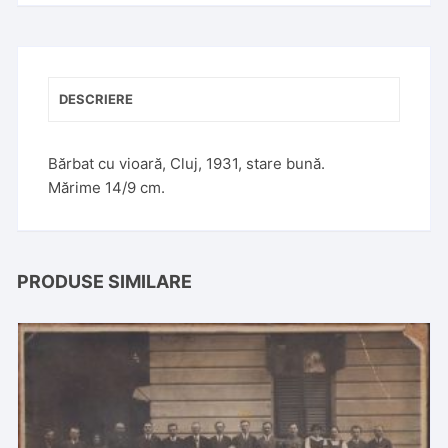
a
t
i
v
DESCRIERE
e
:
Bărbat cu vioară, Cluj, 1931, stare bună.
Mărime 14/9 cm.
PRODUSE SIMILARE