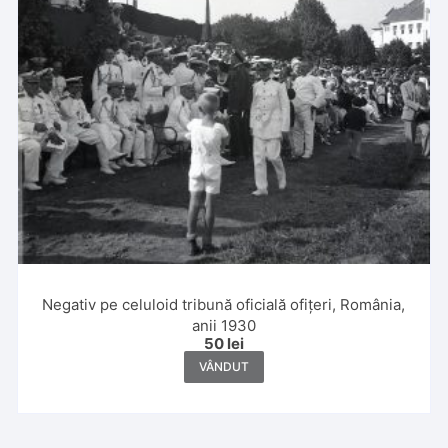
Negativ pe celuloid tribună oficială ofițeri, România,
anii 1930
50
lei
VÂNDUT