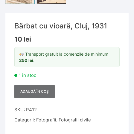
Bărbat cu vioară, Cluj, 1931
10
lei
Transport gratuit la comenzile de minimum
250
lei
.
1 în stoc
ADAUGĂ ÎN COȘ
A
l
t
SKU:
P412
e
Categorii:
Fotografii
,
Fotografii civile
r
n