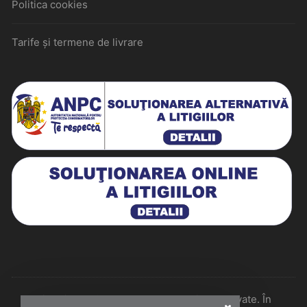
Politica cookies
Tarife și termene de livrare
Historiarum 2026 - Toate drepturile rezervate. În