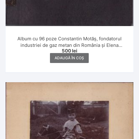
Album cu 96 poze Constantin Motăș, fondatorul
industriei de gaz metan din România și Elena
500
lei
Motăș,1930 și 1931, Banat, Ada Kaleh, Slănic, Poiana
Brașov și Italia
ADAUGĂ ÎN COȘ