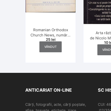
Romanian Orthodox
Arta răz
Church News, numărul
de Nicolo M
25
lei
2/1973
10
l
VÂNDUT
VÂND
ANTICARIAT ON-LINE
SC H
Cărți, fotografii, acte, cărți poștale,
CUI: 4
afișe, brevete, etichete, ziare,
J12/35