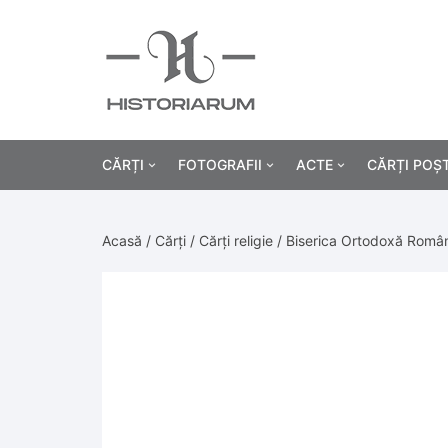
CĂRȚI
FOTOGRAFII
ACTE
CĂRȚI POȘ
Istorie
Fotografii civile
Diplome și certificat
Acasă
/
Cărți
/
Cărți religie
/ Biserica Ortodoxă Română
Alte cărți știință
Fotografii militare
Permise, carnete, liv
Agricultur
Cărți religie
Hârtii cu antet
Industrie
Beletristică
Bănci, acțiuni și asig
Medicină/
Cărți pentru copii
Alte documente
Pedagogie