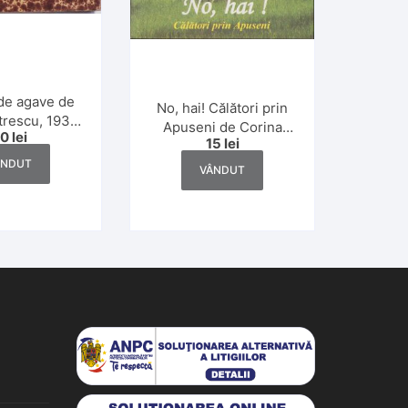
de agave de
No, hai! Călători prin
rescu, 1931,
Apuseni de Corina
30
lei
 definitivă
15
lei
Vlad Diaconescu, Dan
Liviu Mut și Rodica
ÂNDUT
VÂNDUT
Vătăman Subțirelu,
2007