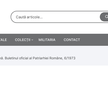
TALE
COLECȚII
MILITARIA
CONTACT
e
Personalități
. Buletinul oficial al Patriarhiei Române, 6/1973
rete
ă
Reclame tipărite
Afișe
urări
Farmacie
Calendare
/Manuale școlare
Medalii/Ordine/Decorații