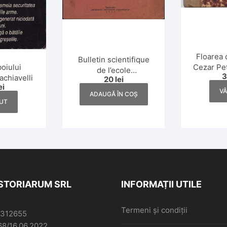
Floarea 
Bulletin scientifique
boiului
Cezar Pet
de l’ecole
achiavelli
ediție
20
lei
polytechnique de
ei
Timișoara, numerele
V
ADAUGĂ ÎN COȘ
3-4/1941
UT
ISTORIARUM SRL
INFORMAȚII UTILE
Termeni și condiții
6312655
68/16.06.2022