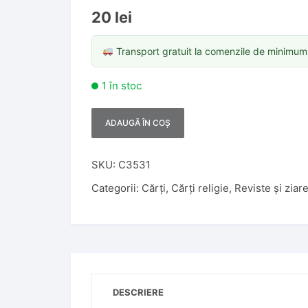
20
lei
Transport gratuit la comenzile de minimu
1 în stoc
ADAUGĂ ÎN COȘ
A
l
t
SKU:
C3531
e
Categorii:
Cărți
,
Cărți religie
,
Reviste și ziar
r
n
a
t
i
v
DESCRIERE
e