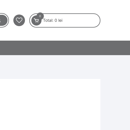
0
Total:
0
lei