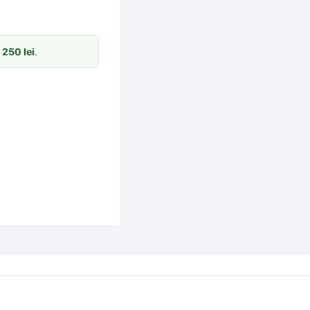
m
250
lei
.
e