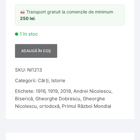
Transport gratuit la comenzile de minimum
250
lei
.
1 în stoc
ADAUGĂ ÎN COȘ
A
l
t
SKU:
NI1213
e
Categorii:
Cărți
,
Istorie
r
Etichete:
1916
,
1919
,
2018
,
Andrei Nicolescu
,
n
Biserică
,
Gheorghe Dobrescu
,
Gheorghe
a
Nicolescu
,
ortodoxă
,
Primul Război Mondial
t
i
v
e
: