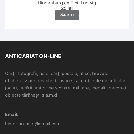
Hindenburg de Emil Ludwig
25
lei
VÂNDUT
ANTICARIAT ON-LINE
Cărți, fotografii, acte, cărți poștale, afișe, brevete,
etichete, ziare, reviste, broșuri și alte obiecte de colecție:
jocuri, jucării, uniforme școlare, militare, medalii, decorații,
obiecte țărănești s.a.m.d
Email:
historiarumsrl@gmail.com