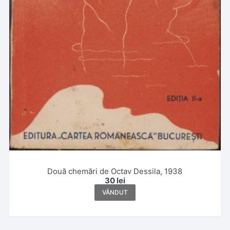
Două chemări de Octav Dessila, 1938
30
lei
VÂNDUT