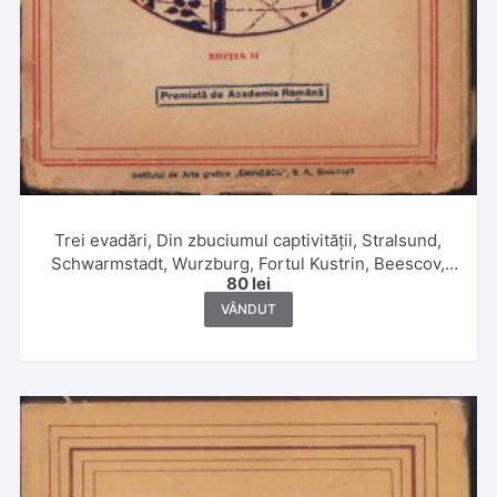
Trei evadări, Din zbuciumul captivității, Stralsund,
Schwarmstadt, Wurzburg, Fortul Kustrin, Beescov,
80
lei
Berlin, Fortul Gorgast de maior G Caracaș, 1920
VÂNDUT