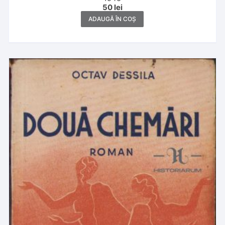
50
lei
ADAUGĂ ÎN COȘ