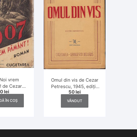
 Noi vrem
Omul din vis de Cezar
! de Cezar
Petrescu, 1945, ediție
50
lei
50
lei
 volumul II,
definitivă
1938
Ă ÎN COȘ
VÂNDUT