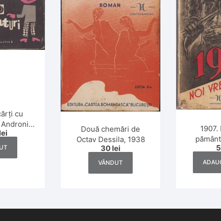
cărți cu
e Andronic,
1907.
Două chemări de
lei
 alții
pământ
Octav Dessila, 1938
UT
30
lei
Petrescu,
ADAUG
VÂNDUT