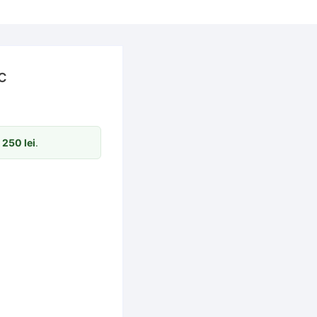
c
m
250
lei
.