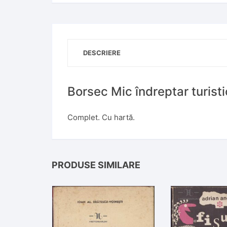
a
t
i
v
DESCRIERE
e
:
Borsec Mic îndreptar turist
Complet. Cu hartă.
PRODUSE SIMILARE