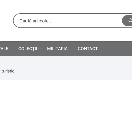
TALE
COLECȚII
MILITARIA
CONTACT
e
Personalități
turistic
rete
ă
Reclame tipărite
Afișe
urări
Farmacie
Calendare
/Manuale școlare
Medalii/Ordine/Decorații