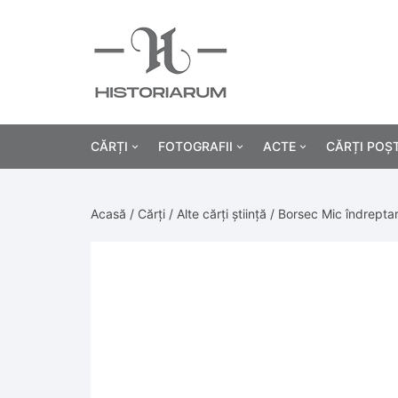
CĂRȚI
FOTOGRAFII
ACTE
CĂRȚI POȘ
Istorie
Fotografii civile
Diplome și certificat
Acasă
/
Cărți
/
Alte cărți știință
/ Borsec Mic îndreptar 
Alte cărți știință
Fotografii militare
Permise, carnete, liv
Agricultur
Cărți religie
Hârtii cu antet
Industrie
Beletristică
Bănci, acțiuni și asig
Medicină/
Cărți pentru copii
Alte documente
Pedagogie