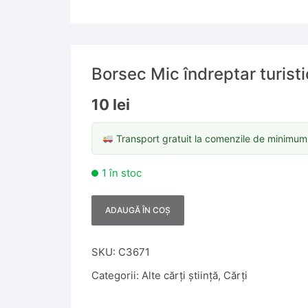
Borsec Mic îndreptar turisti
10
lei
Transport gratuit la comenzile de minimu
1 în stoc
ADAUGĂ ÎN COȘ
A
l
t
SKU:
C3671
e
Categorii:
Alte cărți știință
,
Cărți
r
n