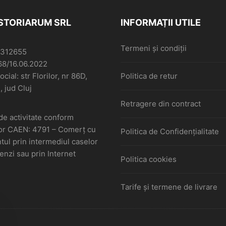
ISTORIARUM SRL
INFORMAȚII UTILE
Termeni și condiții
6312655
68/16.06.2022
cial: str Florilor, nr 86D,
Politica de retur
, jud Cluj
Retragere din contract
de activitate conform
or CAEN: 4791 – Comerţ cu
Politica de Confidențialitate
ul prin intermediul caselor
nzi sau prin Internet
Politica cookies
Tarife și termene de livrare