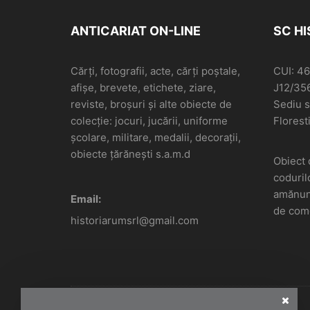
ANTICARIAT ON-LINE
SC H
Cărți, fotografii, acte, cărți poștale,
CUI: 4
afișe, brevete, etichete, ziare,
J12/35
reviste, broșuri și alte obiecte de
Sediu so
colecție: jocuri, jucării, uniforme
Floresti
școlare, militare, medalii, decorații,
obiecte țărănești s.a.m.d
Obiect 
coduril
amănunt
Email:
de come
historiarumsrl@gmail.com