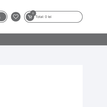
0
Total:
0
lei