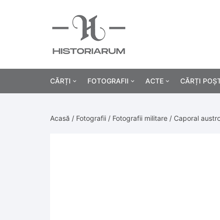
CĂRȚI
FOTOGRAFII
ACTE
CĂRȚI POȘ
Istorie
Fotografii civile
Diplome și certificat
Acasă
/
Fotografii
/
Fotografii militare
/ Caporal austro
Alte cărți știință
Fotografii militare
Permise, carnete, liv
Agricultur
Cărți religie
Hârtii cu antet
Industrie
Beletristică
Bănci, acțiuni și asig
Medicină/
Cărți pentru copii
Alte documente
Pedagogie