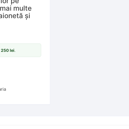
ior pe
 mai multe
ionetă și
m
250
lei
.
aria