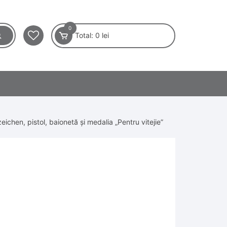
0
Total:
0
lei
chen, pistol, baionetă și medalia „Pentru vitejie”