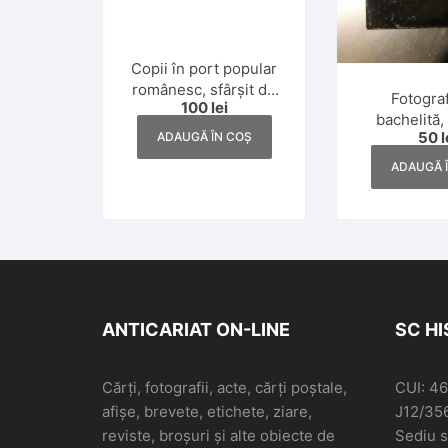
Copii în port popular
românesc, sfârșit de
Fotogra
100
lei
secol al XIX-lea
bachelită, 
50
l
ADAUGĂ ÎN COȘ
193
ADAUGĂ 
ANTICARIAT ON-LINE
SC H
Cărți, fotografii, acte, cărți poștale,
CUI: 4
afișe, brevete, etichete, ziare,
J12/35
reviste, broșuri și alte obiecte de
Sediu so