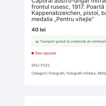
Caporal austro-ungar mitral
frontul rusesc, 1917. Poartă
Kappenabzeichen, pistol, ba
medalia „Pentru vitejie”
40
lei
Transport gratuit la comenzile de minimu
Stoc epuizat
SKU:
P322
Categorii:
Fotografii
,
Fotografii militare
,
Milit