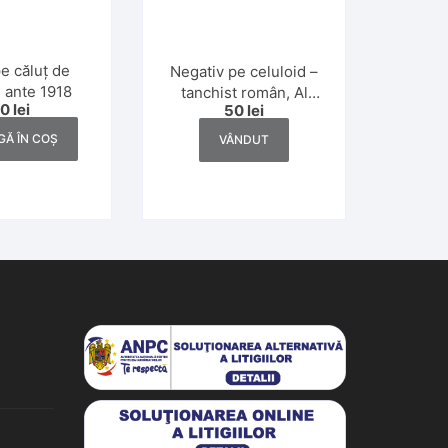
e căluț de
Negativ pe celuloid –
, ante 1918
tanchist român, Al
70
lei
50
lei
Doilea Război Mondial
Ă ÎN COȘ
VÂNDUT