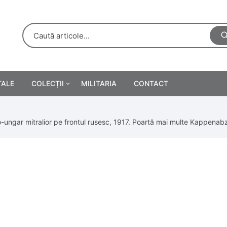
TALE
COLECȚII
MILITARIA
CONTACT
e
Personalități
-ungar mitralior pe frontul rusesc, 1917. Poartă mai multe Kappenabzei
rete
ă
Reclame tipărite
Afișe
urări
Farmacie
Calendare
/Manuale școlare
Medalii/Ordine/Decorații