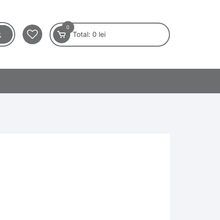
0
Total:
0
lei