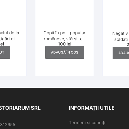
Copii în port popular
alul de la
Negativ 
românesc, sfârșit de
igări din
soldați
100
lei
lei
secol al XIX-lea
1920
Doilea Ră
ADAUGĂ ÎN COȘ
UT
ADAUG
ISTORIARUM SRL
INFORMAȚII UTILE
Termeni și condiții
6312655