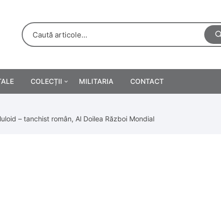
TALE
COLECȚII
MILITARIA
CONTACT
e
Personalități
uloid – tanchist român, Al Doilea Război Mondial
rete
ă
Reclame tipărite
Afișe
urări
Farmacie
Calendare
/Manuale școlare
Medalii/Ordine/Decorații