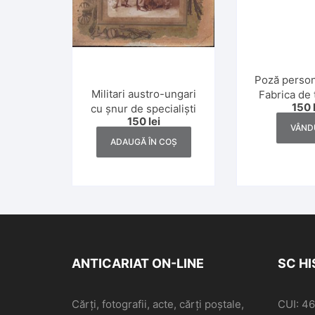
Poză person
Militari austro-ungari
Fabrica de ț
150
cu șnur de specialiști
Cluj, 
150
lei
VÂND
ADAUGĂ ÎN COȘ
ANTICARIAT ON-LINE
SC H
Cărți, fotografii, acte, cărți poștale,
CUI: 4