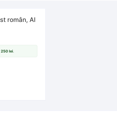
ist român, Al
m
250
lei
.