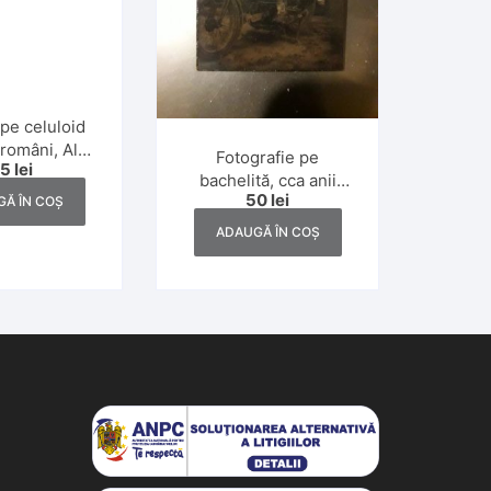
pe celuloid
 români, Al
Fotografie pe
25
lei
zboi Mondial
bachelită, cca anii
50
lei
Ă ÎN COȘ
1930
ADAUGĂ ÎN COȘ