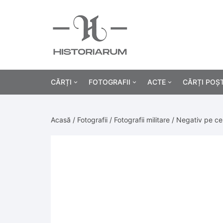
CĂRȚI
FOTOGRAFII
ACTE
CĂRȚI POȘ
Istorie
Fotografii civile
Diplome și certificat
Acasă
/
Fotografii
/
Fotografii militare
/ Negativ pe cel
Alte cărți știință
Fotografii militare
Permise, carnete, liv
Agricultur
Cărți religie
Hârtii cu antet
Industrie
Beletristică
Bănci, acțiuni și asig
Medicină/
Cărți pentru copii
Alte documente
Pedagogie