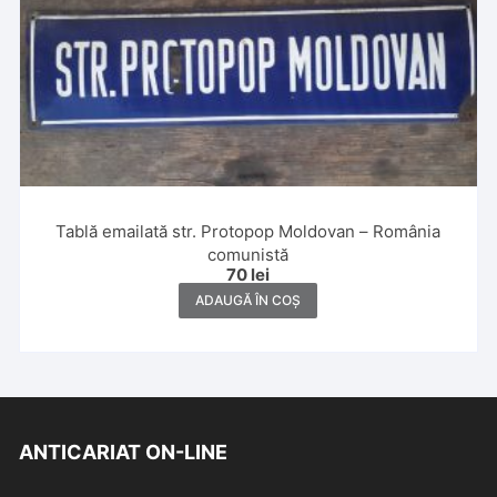
Tablă emailată str. Protopop Moldovan – România
comunistă
70
lei
ADAUGĂ ÎN COȘ
ANTICARIAT ON-LINE