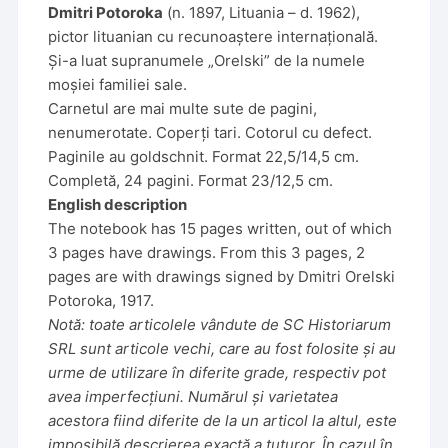
Dmitri Potoroka
(n. 1897, Lituania – d. 1962),
pictor lituanian cu recunoaștere internațională.
Și-a luat supranumele „Orelski” de la numele
moșiei familiei sale.
Carnetul are mai multe sute de pagini,
nenumerotate. Coperți tari. Cotorul cu defect.
Paginile au goldschnit. Format 22,5/14,5 cm.
Completă, 24 pagini. Format 23/12,5 cm.
English description
The notebook has 15 pages written, out of which
3 pages have drawings. From this 3 pages, 2
pages are with drawings signed by Dmitri Orelski
Potoroka, 1917.
Notă: toate articolele vândute de SC Historiarum
SRL sunt articole vechi, care au fost folosite și au
urme de utilizare în diferite grade, respectiv pot
avea imperfecțiuni. Numărul și varietatea
acestora fiind diferite de la un articol la altul, este
imposibilă descrierea exactă a tuturor. În cazul în