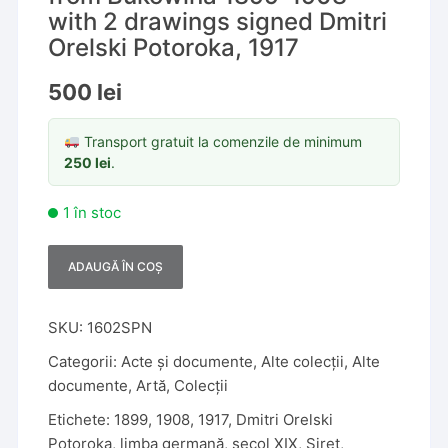
with 2 drawings signed Dmitri
Orelski Potoroka, 1917
500
lei
Transport gratuit la comenzile de minimum
250
lei
.
1 în stoc
ADAUGĂ ÎN COȘ
A
l
t
SKU:
1602SPN
e
Categorii:
Acte și documente
,
Alte colecții
,
Alte
r
documente
,
Artă
,
Colecții
n
Etichete:
1899
,
1908
,
1917
,
Dmitri Orelski
a
Potoroka
,
limba germană
,
secol XIX
,
Siret
,
t