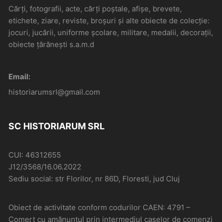
Cărți, fotografii, acte, cărți poștale, afișe, brevete,
etichete, ziare, reviste, broșuri și alte obiecte de colecție:
jocuri, jucării, uniforme școlare, militare, medalii, decorații,
obiecte țărănești s.a.m.d
Email:
historiarumsrl@gmail.com
SC HISTORIARUM SRL
CUI: 46312655
J12/3568/16.06.2022
Sediu social: str Florilor, nr 86D, Floresti, jud Cluj
Obiect de activitate conform codurilor CAEN: 4791 –
Comerţ cu amănuntul prin intermediul caselor de comenzi