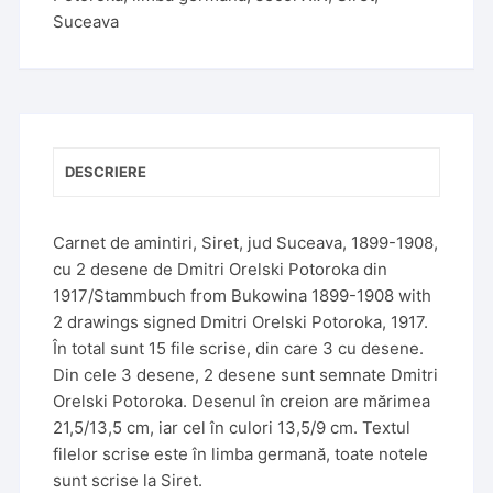
Suceava
i
v
e
:
DESCRIERE
Carnet de amintiri, Siret, jud Suceava, 1899-1908,
cu 2 desene de Dmitri Orelski Potoroka din
1917/Stammbuch from Bukowina 1899-1908 with
2 drawings signed Dmitri Orelski Potoroka, 1917.
În total sunt 15 file scrise, din care 3 cu desene.
Din cele 3 desene, 2 desene sunt semnate Dmitri
Orelski Potoroka. Desenul în creion are mărimea
21,5/13,5 cm, iar cel în culori 13,5/9 cm. Textul
filelor scrise este în limba germană, toate notele
sunt scrise la Siret.