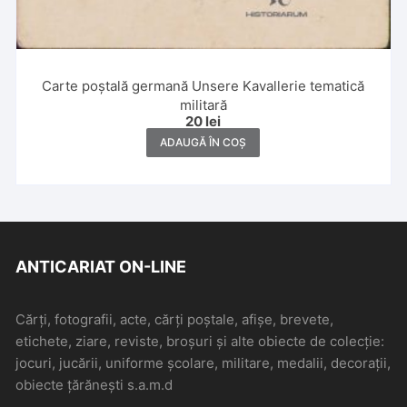
Carte poștală germană Unsere Kavallerie tematică
militară
20
lei
ADAUGĂ ÎN COȘ
ANTICARIAT ON-LINE
Cărți, fotografii, acte, cărți poștale, afișe, brevete,
etichete, ziare, reviste, broșuri și alte obiecte de colecție:
jocuri, jucării, uniforme școlare, militare, medalii, decorații,
obiecte țărănești s.a.m.d