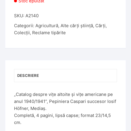
Stoc epuizat
SKU:
A2140
Categorii:
Agricultură
,
Alte cărți știință
,
Cărți
,
Colecții
,
Reclame tipărite
DESCRIERE
„Catalog despre vițe altoite și vițe americane pe
anul 1940/1941”, Pepiniera Caspari succesor Iosif
Höfner, Mediaș.
Completă, 4 pagini, lipsă capse; format 23/14,5
cm.