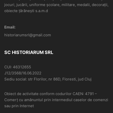
jocuri, jucării, uniforme școlare, militare, medalii, decorații,
obiecte țărănești s.a.m.d
Email:
historiarumsrl@gmail.com
SC HISTORIARUM SRL
CUI: 46312655
J12/3568/16.06.2022
Sediu social: str Florilor, nr 86D, Floresti, jud Cluj
Obiect de activitate conform codurilor CAEN: 4791 –
Comerţ cu amănuntul prin intermediul caselor de comenzi
sau prin Internet