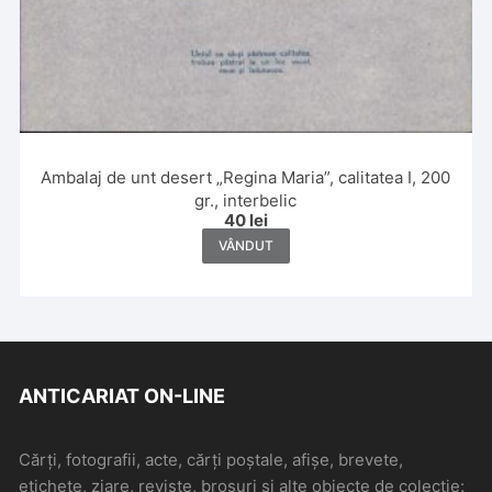
Ambalaj de unt desert „Regina Maria”, calitatea I, 200
gr., interbelic
40
lei
VÂNDUT
ANTICARIAT ON-LINE
Cărți, fotografii, acte, cărți poștale, afișe, brevete,
etichete, ziare, reviste, broșuri și alte obiecte de colecție: