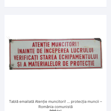
Tablă emailată Atenție muncitori! … protecția muncii –
România comunistă