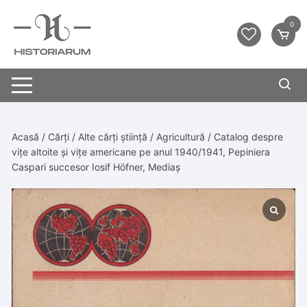
0
Acasă
/
Cărți
/
Alte cărți știință
/
Agricultură
/ Catalog despre
vițe altoite și vițe americane pe anul 1940/1941, Pepiniera
Caspari succesor Iosif Höfner, Mediaș