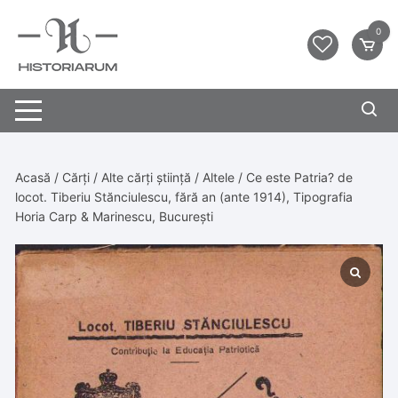
0
Acasă
/
Cărți
/
Alte cărți știință
/
Altele
/ Ce este Patria? de
locot. Tiberiu Stănciulescu, fără an (ante 1914), Tipografia
Horia Carp & Marinescu, București