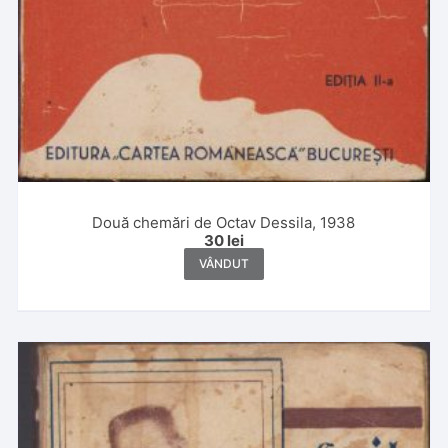
Două chemări de Octav Dessila, 1938
30
lei
VÂNDUT