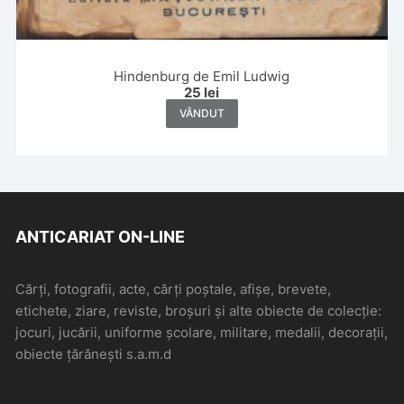
Hindenburg de Emil Ludwig
25
lei
VÂNDUT
ANTICARIAT ON-LINE
Cărți, fotografii, acte, cărți poștale, afișe, brevete,
etichete, ziare, reviste, broșuri și alte obiecte de colecție:
jocuri, jucării, uniforme școlare, militare, medalii, decorații,
obiecte țărănești s.a.m.d