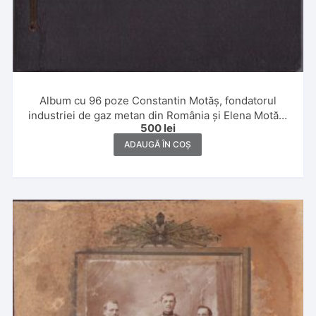
Album cu 96 poze Constantin Motăș, fondatorul
industriei de gaz metan din România și Elena Motăș,
500
lei
1929, Constanța, Giurgiu, Sibiu, Tușnad, Șuici,
Făgăraș și Dragoslavele
ADAUGĂ ÎN COȘ