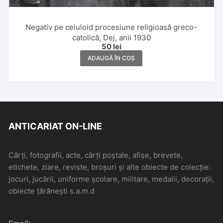
Negativ pe celuloid procesiune religioasă greco-
catolică, Dej, anii 1930
50
lei
ADAUGĂ ÎN COȘ
ANTICARIAT ON-LINE
Cărți, fotografii, acte, cărți poștale, afișe, brevete,
etichete, ziare, reviste, broșuri și alte obiecte de colecție:
jocuri, jucării, uniforme școlare, militare, medalii, decorații,
obiecte țărănești s.a.m.d