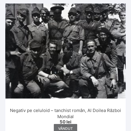
Negativ pe celuloid – tanchist român, Al Doilea Război
Mondial
50
lei
VÂNDUT