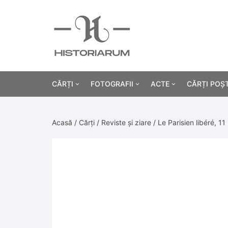
CĂRȚI
FOTOGRAFII
ACTE
CĂRȚI POȘ
Istorie
Fotografii civile
Diplome și certificat
Acasă
/
Cărți
/
Reviste și ziare
/ Le Parisien libéré, 
Alte cărți știință
Fotografii militare
Permise, carnete, liv
Agricultur
Cărți religie
Hârtii cu antet
Industrie
Beletristică
Bănci, acțiuni și asig
Medicină/
Cărți pentru copii
Alte documente
Pedagogie