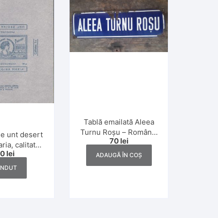
Tablă emailată Aleea
Turnu Roșu – România
e unt desert
70
lei
comunistă
ia, calitatea
40
lei
r, interbelic
ADAUGĂ ÎN COȘ
ÂNDUT