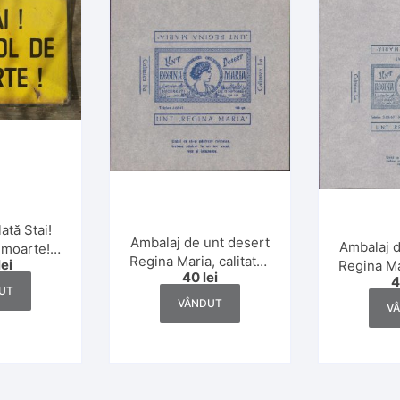
ată Stai!
Ambalaj de unt desert
Ambalaj d
 moarte!
Regina Maria, calitatea
lei
Regina Mar
muncii –
40
lei
I, 100 gr, interbelic
I, 200 g
omunistă
UT
VÂNDUT
V