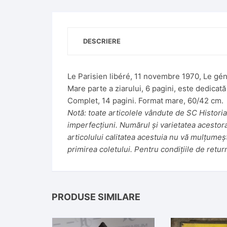
t
i
v
DESCRIERE
e
:
Le Parisien libéré, 11 novembre 1970, Le gé
Mare parte a ziarului, 6 pagini, este dedicată
Complet, 14 pagini. Format mare, 60/42 cm.
Notă: toate articolele vândute de SC Historiar
imperfecțiuni. Numărul și varietatea acestora f
articolului calitatea acestuia nu vă mulțumeș
primirea coletului. Pentru condițiile de retur
PRODUSE SIMILARE