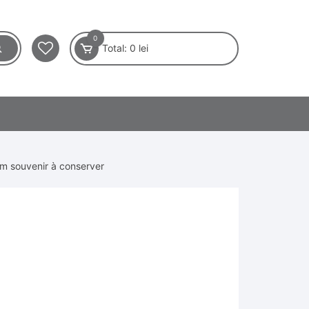
0
Total:
0
lei
um souvenir à conserver