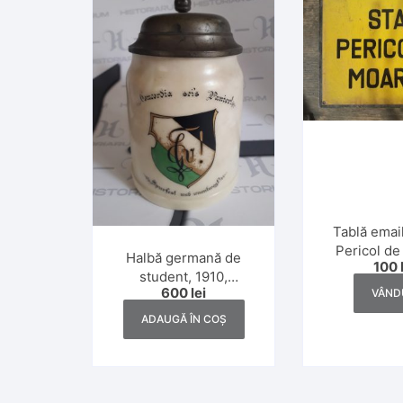
Tablă email
Pericol de
Halbă germană de
100
protecția 
student, 1910,
România c
600
lei
VÂND
capacitate 0,5 l, făcută
de Josef Kraus,
ADAUGĂ ÎN COȘ
Würtzburg