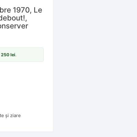
mbre 1970, Le
debout!,
onserver
m
250
lei
.
te și ziare