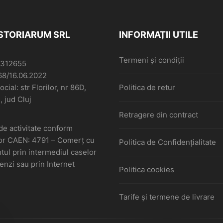
ISTORIARUM SRL
INFORMAȚII UTILE
Termeni și condiții
6312655
68/16.06.2022
cial: str Florilor, nr 86D,
Politica de retur
, jud Cluj
Retragere din contract
de activitate conform
or CAEN: 4791 – Comerţ cu
Politica de Confidențialitate
ul prin intermediul caselor
nzi sau prin Internet
Politica cookies
Tarife și termene de livrare