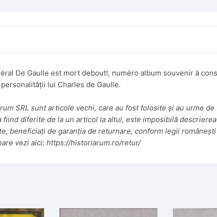
néral De Gaulle est mort debout!, numéro album souvenir à cons
 personalității lui Charles de Gaulle.
um SRL sunt articole vechi, care au fost folosite și au urme de u
iind diferite de la un articol la altul, este imposibilă descrierea
te, beneficiați de garanția de returnare, conform legii românești 
nare vezi aici:
https://historiarum.ro/retur/