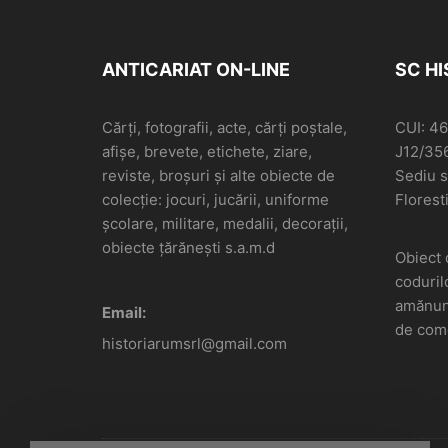
ANTICARIAT ON-LINE
SC H
Cărți, fotografii, acte, cărți poștale,
CUI: 4
afișe, brevete, etichete, ziare,
J12/35
reviste, broșuri și alte obiecte de
Sediu so
colecție: jocuri, jucării, uniforme
Floresti
școlare, militare, medalii, decorații,
obiecte țărănești s.a.m.d
Obiect 
coduril
amănunt
Email:
de come
historiarumsrl@gmail.com