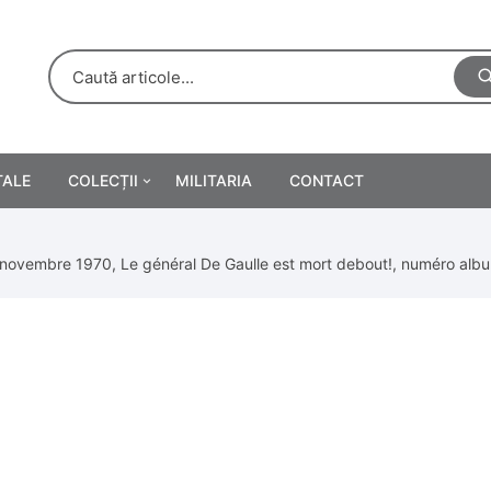
TALE
COLECȚII
MILITARIA
CONTACT
e
Personalități
11 novembre 1970, Le général De Gaulle est mort debout!, numéro alb
rete
ă
Reclame tipărite
Afișe
urări
Farmacie
Calendare
/Manuale școlare
Medalii/Ordine/Decorații