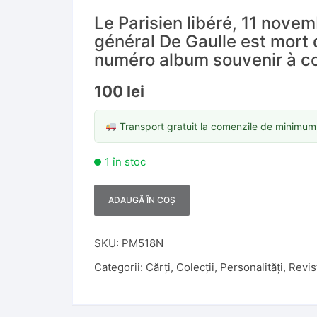
Le Parisien libéré, 11 nove
général De Gaulle est mort 
numéro album souvenir à c
100
lei
Transport gratuit la comenzile de minimu
1 în stoc
ADAUGĂ ÎN COȘ
A
l
t
SKU:
PM518N
e
Categorii:
Cărți
,
Colecții
,
Personalități
,
Revis
r
n
a