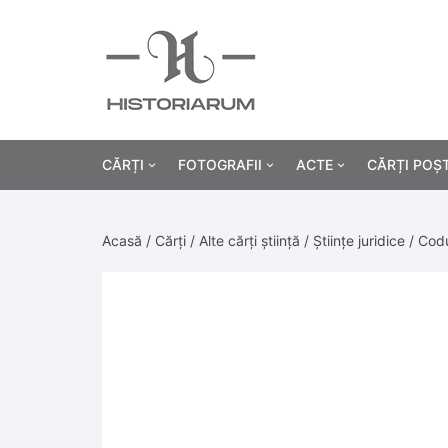
CĂRȚI
FOTOGRAFII
ACTE
CĂRȚI POȘ
Istorie
Fotografii civile
Diplome și certificat
Acasă
/
Cărți
/
Alte cărți știință
/
Științe juridice
/ Codu
Alte cărți știință
Fotografii militare
Permise, carnete, liv
Agricultur
Cărți religie
Hârtii cu antet
Industrie
Beletristică
Bănci, acțiuni și asig
Medicină/
Cărți pentru copii
Alte documente
Pedagogie