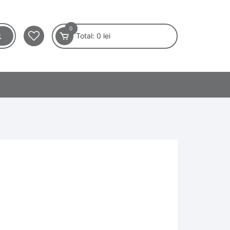
0
Total:
0
lei