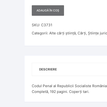
ADAUGĂ ÎN COȘ
A
l
t
SKU:
C3731
e
Categorii:
Alte cărți știință
,
Cărți
,
Științe juri
r
n
a
t
i
v
DESCRIERE
e
:
Codul Penal al Republicii Socialiste România
Completă, 192 pagini. Coperți tari.