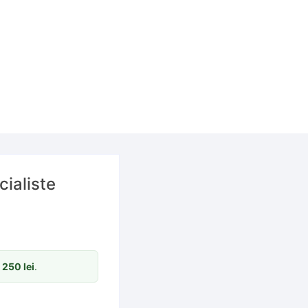
cialiste
m
250
lei
.