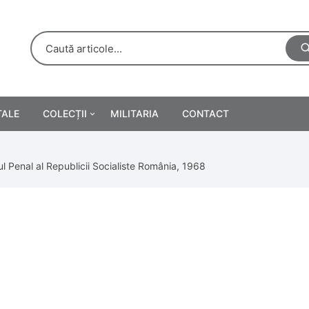
TALE
COLECȚII
MILITARIA
CONTACT
e
Personalități
l Penal al Republicii Socialiste România, 1968
rete
ă
Reclame tipărite
Afișe
urări
Farmacie
Calendare
/Manuale școlare
Medalii/Ordine/Decorații