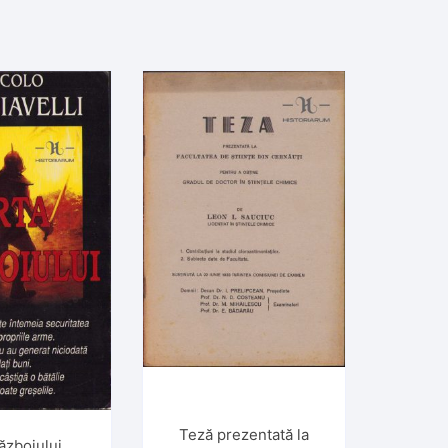
Teză prezentată la
ăzboiului