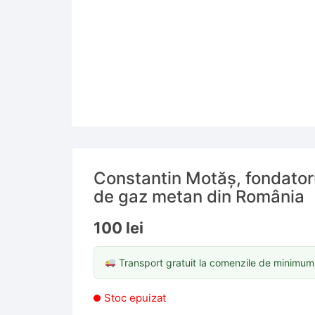
Cărți în limbi străine
Hărți
Științe jur
Cărți în l
Reviste și ziare
Altele
Cărți în l
Cărți în l
Cărți în li
Cărți în li
Cărți în l
Constantin Motăș, fondatoru
de gaz metan din România
Cărți în li
100
lei
Transport gratuit la comenzile de minimu
Stoc epuizat