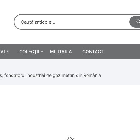
TALE
COLECȚII
MILITARIA
CONTACT
e
Personalități
ș, fondatorul industriei de gaz metan din România
rete
ă
Reclame tipărite
Afișe
urări
Farmacie
Calendare
/Manuale școlare
Medalii/Ordine/Decorații