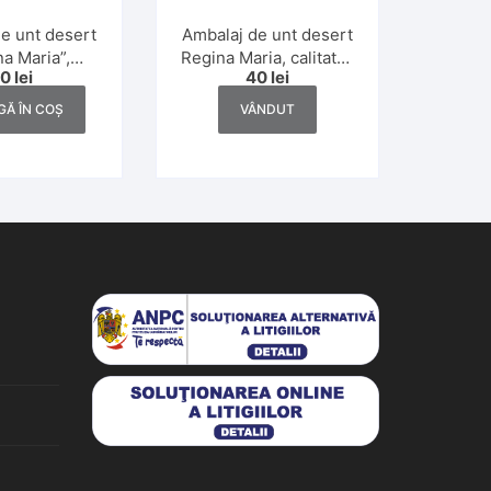
e unt desert
Ambalaj de unt desert
a Maria”,
Regina Maria, calitatea
40
lei
40
lei
a I, 200 gr.,
I, 200 gr, interbelic
erbelic
Ă ÎN COȘ
VÂNDUT