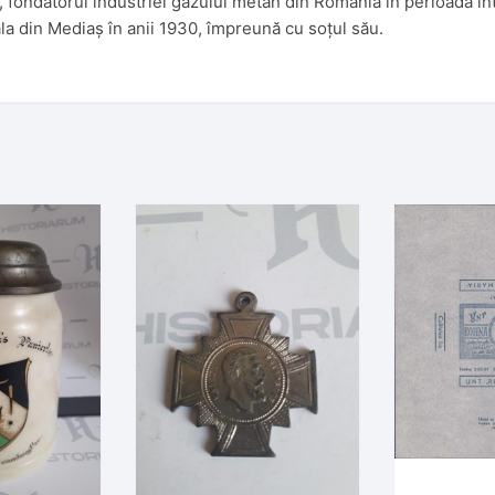
ș, fondatorul industriei gazului metan din România în perioada i
ala din Mediaș în anii 1930, împreună cu soțul său.