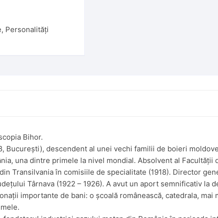
e
,
Personalități
scopia Bihor.
78, București), descendent al unei vechi familii de boieri moldov
nia, una dintre primele la nivel mondial. Absolvent al Facultăți
in Transilvania în comisiile de specialitate (1918). Director ge
dețului Târnava (1922 – 1926). A avut un aport semnificativ la d
 donații importante de bani: o școală românească, catedrala, mai 
umele.