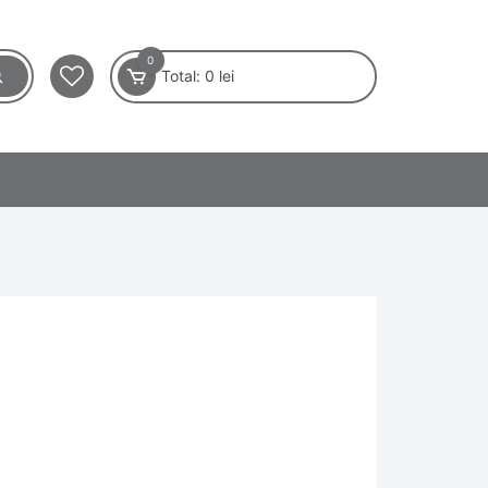
0
Total:
0
lei