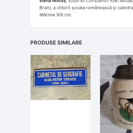
Elena Motăș
, soția lui Constantin Ioan Motă
Bran), a ctitorit școala românească și catedr
Mărime 9/6 cm.
PRODUSE SIMILARE