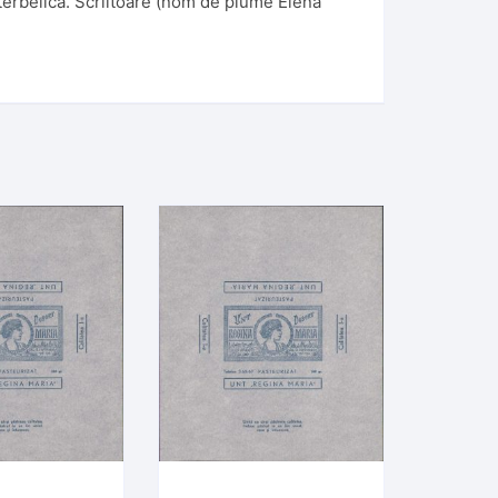
nterbelică. Scriitoare (nom de plume Elena