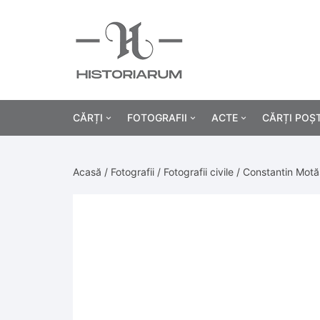
CĂRȚI
FOTOGRAFII
ACTE
CĂRȚI POȘ
Istorie
Fotografii civile
Diplome și certificat
Acasă
/
Fotografii
/
Fotografii civile
/ Constantin Motă
Alte cărți știință
Fotografii militare
Permise, carnete, liv
Agricultur
Cărți religie
Hârtii cu antet
Industrie
Beletristică
Bănci, acțiuni și asig
Medicină/
Cărți pentru copii
Alte documente
Pedagogie