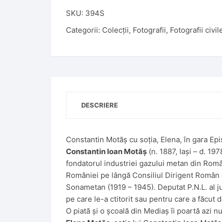
SKU:
394S
Categorii:
Colecții
,
Fotografii
,
Fotografii civil
DESCRIERE
Constantin Motăș cu soția, Elena, în gara Epi
Constantin Ioan Motăș
(n. 1887, Iași – d. 19
fondatorul industriei gazului metan din Româ
României pe lângă Consiliul Dirigent Român d
Sonametan (1919 – 1945). Deputat P.N.L. al ju
pe care le-a ctitorit sau pentru care a făcut
O piată și o școală din Mediaș îi poartă azi n