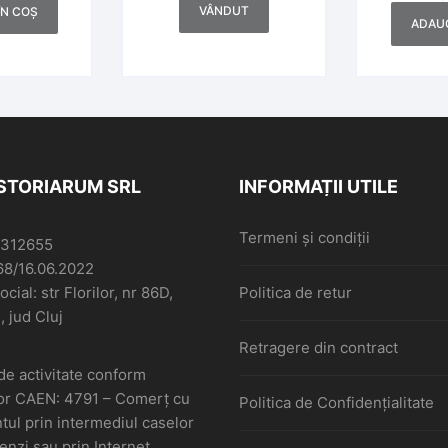
VÂNDUT
ÎN COȘ
ADAUG
ISTORIARUM SRL
INFORMAȚII UTILE
Termeni și condiții
6312655
68/16.06.2022
cial: str Florilor, nr 86D,
Politica de retur
, jud Cluj
Retragere din contract
de activitate conform
or CAEN: 4791 – Comerţ cu
Politica de Confidențialitate
ul prin intermediul caselor
nzi sau prin Internet