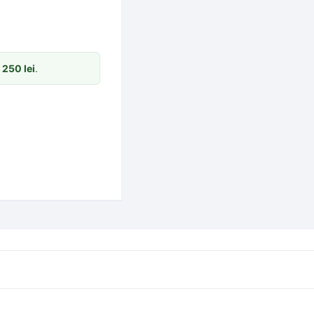
m
250
lei
.