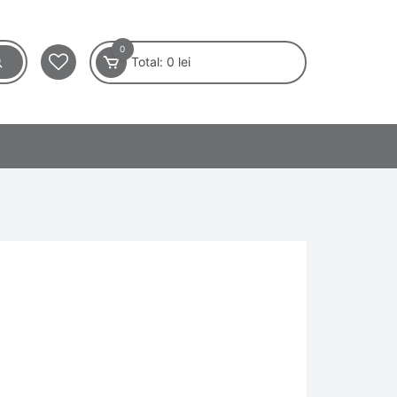
0
Total:
0
lei