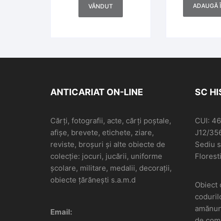
ADAUGĂ 
VÂNDUT
ANTICARIAT ON-LINE
SC H
Cărți, fotografii, acte, cărți poștale,
CUI: 4
afișe, brevete, etichete, ziare,
J12/35
reviste, broșuri și alte obiecte de
Sediu so
colecție: jocuri, jucării, uniforme
Floresti
școlare, militare, medalii, decorații,
obiecte țărănești s.a.m.d
Obiect 
coduril
amănunt
Email:
de come