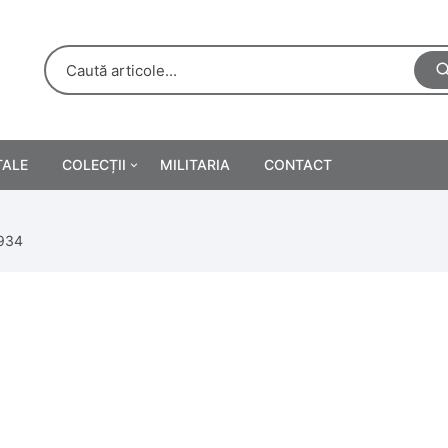
TALE
COLECȚII
MILITARIA
CONTACT
e
Personalități
1934
rete
ă
Reclame tipărite
Afișe
urări
Farmacie
Calendare
/Manuale școlare
Medalii/Ordine/Decorații