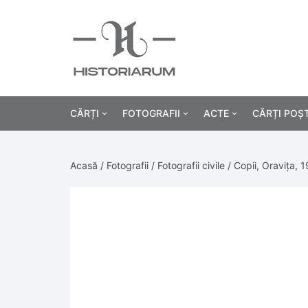
CĂRȚI
FOTOGRAFII
ACTE
CĂRȚI POȘ
Istorie
Fotografii civile
Diplome și certificat
Acasă
/
Fotografii
/
Fotografii civile
/ Copii, Oravița, 
Alte cărți știință
Fotografii militare
Permise, carnete, liv
Agricultur
Cărți religie
Hârtii cu antet
Industrie
Beletristică
Bănci, acțiuni și asig
Medicină/
Cărți pentru copii
Alte documente
Pedagogie