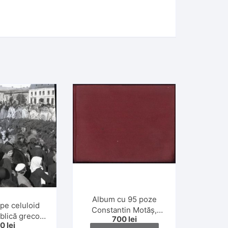
Album cu 95 poze
pe celuloid
Constantin Motăș,
blică greco-
700
lei
fondatorul industriei
50
lei
Dej, anii 1930