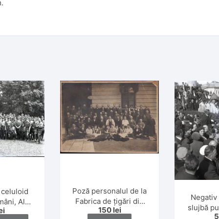
m.
Poză personalul de la
 celuloid
Negativ 
Fabrica de țigări din
mâni, Al
slujbă pu
150
lei
ei
Cluj, 1920
oi Mondial
catolică, 