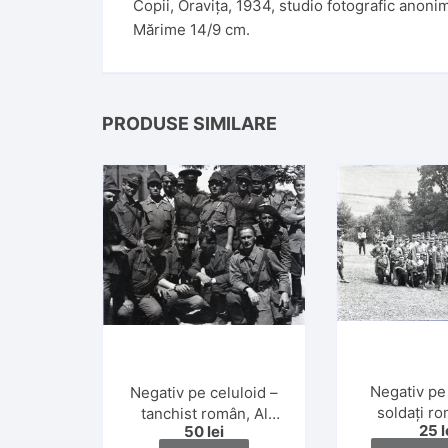
Copii, Oravița, 1934, studio fotografic anoni
Mărime 14/9 cm.
PRODUSE SIMILARE
Negativ pe
Negativ pe celuloid –
soldați ro
tanchist român, Al
25
l
50
lei
Doilea Răzb
Doilea Război Mondial