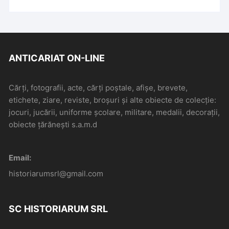
ANTICARIAT ON-LINE
Cărți, fotografii, acte, cărți poștale, afișe, brevete,
etichete, ziare, reviste, broșuri și alte obiecte de colecție:
jocuri, jucării, uniforme școlare, militare, medalii, decorații,
obiecte țărănești s.a.m.d
Email:
historiarumsrl@gmail.com
SC HISTORIARUM SRL