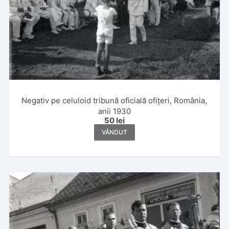
Negativ pe celuloid tribună oficială ofițeri, România,
anii 1930
50
lei
VÂNDUT