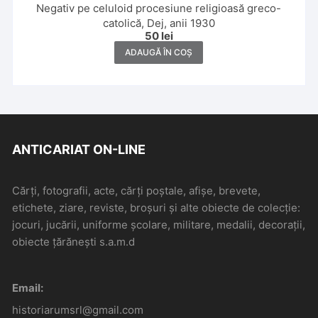
Negativ pe celuloid procesiune religioasă greco-
catolică, Dej, anii 1930
50
lei
ADAUGĂ ÎN COȘ
ANTICARIAT ON-LINE
Cărți, fotografii, acte, cărți poștale, afișe, brevete,
etichete, ziare, reviste, broșuri și alte obiecte de colecție:
jocuri, jucării, uniforme școlare, militare, medalii, decorații,
obiecte țărănești s.a.m.d
Email:
historiarumsrl@gmail.com