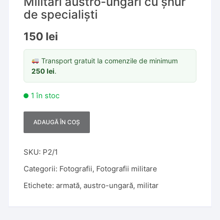
Militari austro-ungari cu șnur
de specialiști
150
lei
Transport gratuit la comenzile de minimum
250
lei
.
1 în stoc
ADAUGĂ ÎN COȘ
A
l
t
SKU:
P2/1
e
Categorii:
Fotografii
,
Fotografii militare
r
Etichete:
armată
,
austro-ungară
,
militar
n
a
t