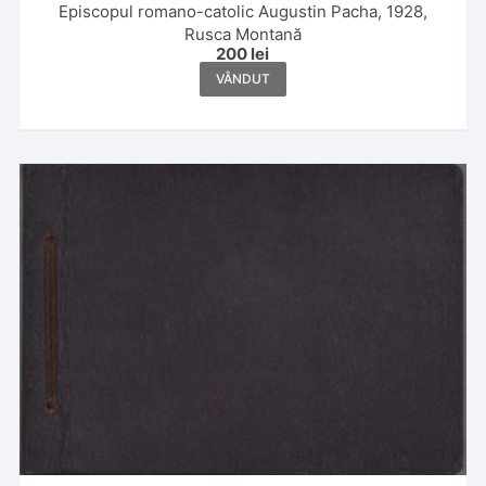
Episcopul romano-catolic Augustin Pacha, 1928,
Rusca Montană
200
lei
VÂNDUT