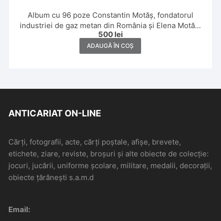
Album cu 96 poze Constantin Motăș, fondatorul
industriei de gaz metan din România și Elena Motăș,
500
lei
1929, Constanța, Giurgiu, Sibiu, Tușnad, Șuici,
Făgăraș și Dragoslavele
ADAUGĂ ÎN COȘ
ANTICARIAT ON-LINE
Cărți, fotografii, acte, cărți poștale, afișe, brevete,
etichete, ziare, reviste, broșuri și alte obiecte de colecție:
jocuri, jucării, uniforme școlare, militare, medalii, decorații,
obiecte țărănești s.a.m.d
Email: