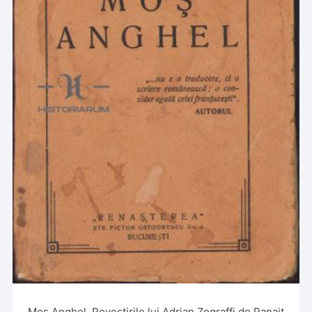
Moș Anghel, Povestirile lui Adrian Zograffi de Panait