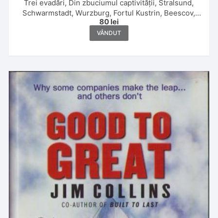
Trei evadări, Din zbuciumul captivității, Stralsund,
Schwarmstadt, Wurzburg, Fortul Kustrin, Beescov,
80
lei
Berlin, Fortul Gorgast de maior G Caracaș, 1920
VÂNDUT