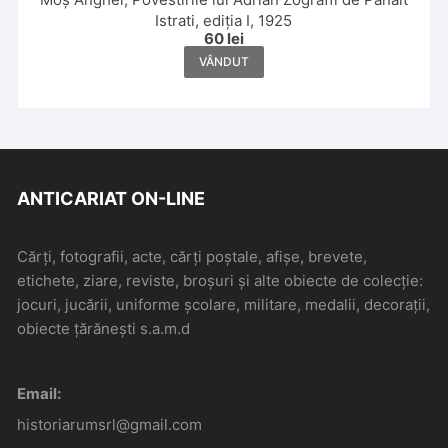
Istrati, ediția I, 1925
60
lei
VÂNDUT
ANTICARIAT ON-LINE
Cărți, fotografii, acte, cărți poștale, afișe, brevete,
etichete, ziare, reviste, broșuri și alte obiecte de colecție:
jocuri, jucării, uniforme școlare, militare, medalii, decorații,
obiecte țărănești s.a.m.d
Email:
historiarumsrl@gmail.com