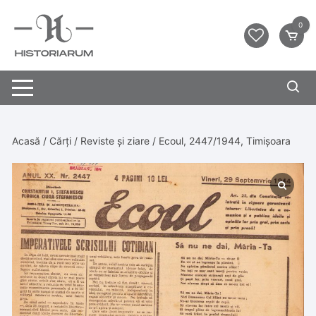
0
Acasă
/
Cărți
/
Reviste și ziare
/ Ecoul, 2447/1944, Timișoara