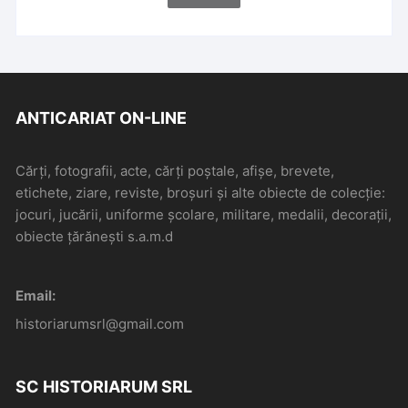
ANTICARIAT ON-LINE
Cărți, fotografii, acte, cărți poștale, afișe, brevete,
etichete, ziare, reviste, broșuri și alte obiecte de colecție:
jocuri, jucării, uniforme școlare, militare, medalii, decorații,
obiecte țărănești s.a.m.d
Email:
historiarumsrl@gmail.com
SC HISTORIARUM SRL