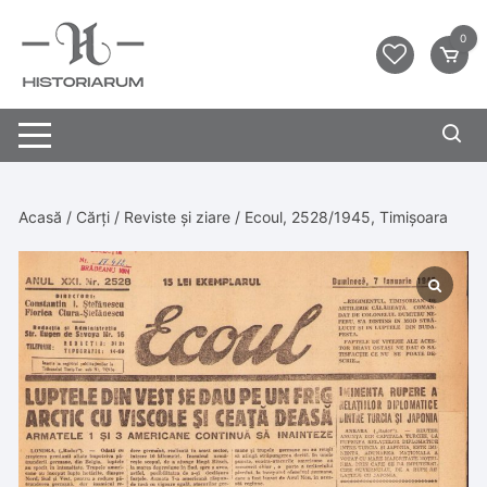
0
Acasă
/
Cărți
/
Reviste și ziare
/ Ecoul, 2528/1945, Timișoara