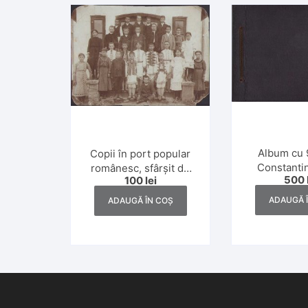
Album cu 
Copii în port popular
Constanti
românesc, sfârșit de
500
100
lei
fondatorul 
secol al XIX-lea
de gaz me
ADAUGĂ 
ADAUGĂ ÎN COȘ
România ș
Motăș, 
Constanța,
Sibiu, Tușn
Făgăra
Dragosl