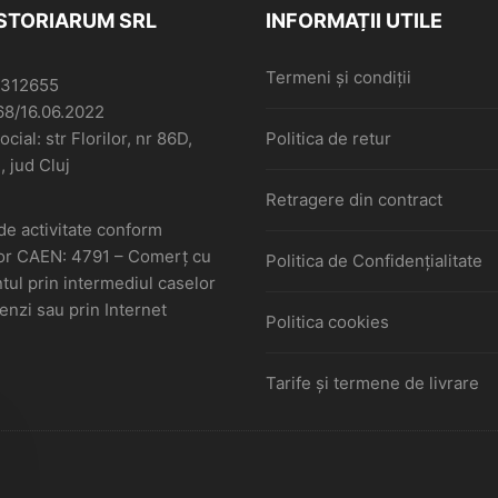
ISTORIARUM SRL
INFORMAȚII UTILE
Termeni și condiții
6312655
68/16.06.2022
cial: str Florilor, nr 86D,
Politica de retur
, jud Cluj
Retragere din contract
de activitate conform
or CAEN: 4791 – Comerţ cu
Politica de Confidențialitate
ul prin intermediul caselor
nzi sau prin Internet
Politica cookies
Tarife și termene de livrare