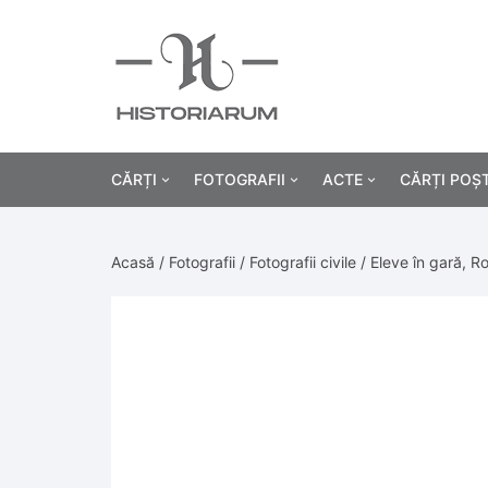
CĂRȚI
FOTOGRAFII
ACTE
CĂRȚI POȘ
Istorie
Fotografii civile
Diplome și certificat
Acasă
/
Fotografii
/
Fotografii civile
/ Eleve în gară, R
Alte cărți știință
Fotografii militare
Permise, carnete, liv
Agricultur
Cărți religie
Hârtii cu antet
Industrie
Beletristică
Bănci, acțiuni și asig
Medicină/
Cărți pentru copii
Alte documente
Pedagogie