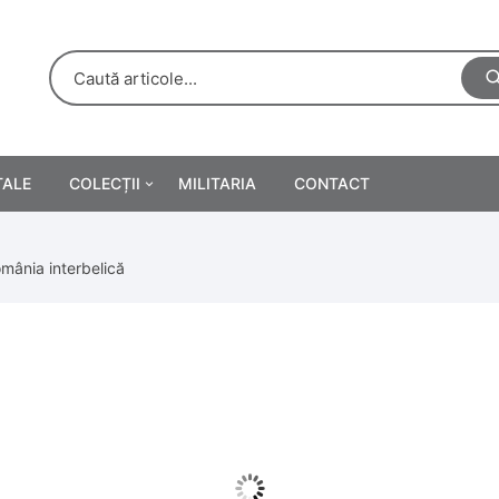
TALE
COLECȚII
MILITARIA
CONTACT
e
Personalități
omânia interbelică
rete
ă
Reclame tipărite
Afișe
urări
Farmacie
Calendare
/Manuale școlare
Medalii/Ordine/Decorații