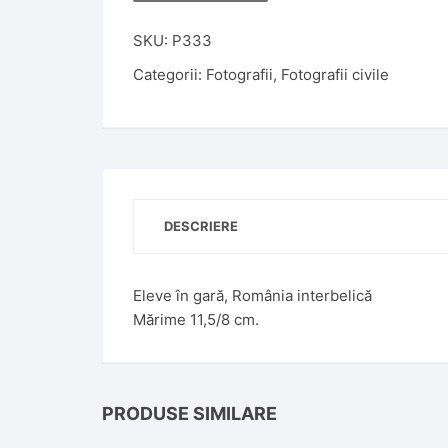
l
t
SKU:
P333
e
Categorii:
Fotografii
,
Fotografii civile
r
n
a
t
i
v
DESCRIERE
e
:
Eleve în gară, România interbelică
Mărime 11,5/8 cm.
PRODUSE SIMILARE