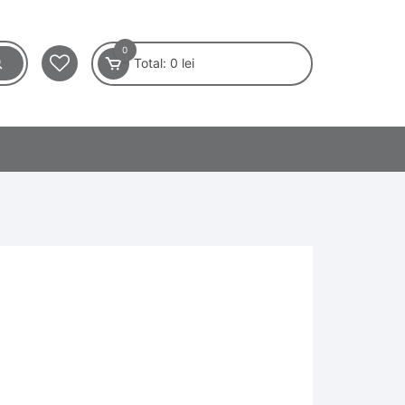
0
Total:
0
lei