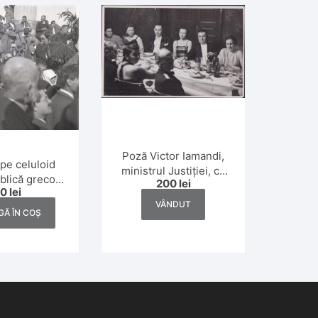
Poză Victor Iamandi,
pe celuloid
ministrul Justiției, cu
blică greco-
200
lei
soția, Iași, studio
50
lei
Dej, anii 1930
Weiss
VÂNDUT
Ă ÎN COȘ