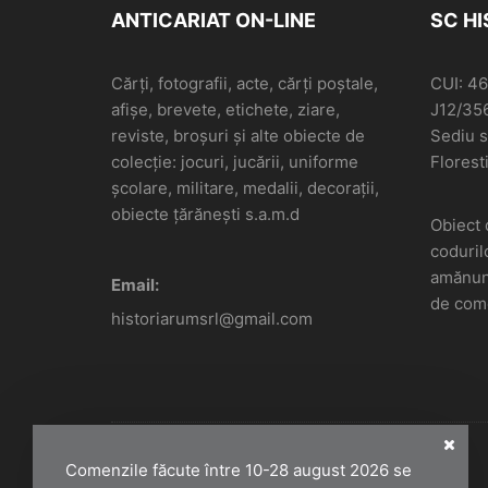
ANTICARIAT ON-LINE
SC H
Cărți, fotografii, acte, cărți poștale,
CUI: 4
afișe, brevete, etichete, ziare,
J12/35
reviste, broșuri și alte obiecte de
Sediu so
colecție: jocuri, jucării, uniforme
Floresti
școlare, militare, medalii, decorații,
obiecte țărănești s.a.m.d
Obiect 
coduril
amănunt
Email:
de come
historiarumsrl@gmail.com
Comenzile făcute între 10-28 august 2026 se