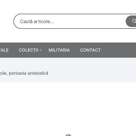
TALE
COLECȚII
MILITARIA
CONTACT
e
Personalități
cile, perioada antebelică
rete
ă
Reclame tipărite
Afișe
urări
Farmacie
Calendare
/Manuale școlare
Medalii/Ordine/Decorații