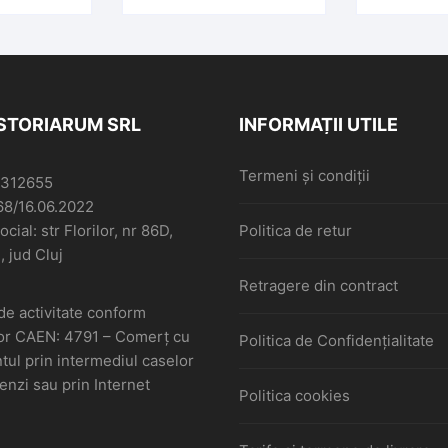
ISTORIARUM SRL
INFORMAȚII UTILE
Termeni și condiții
6312655
68/16.06.2022
cial: str Florilor, nr 86D,
Politica de retur
, jud Cluj
Retragere din contract
de activitate conform
or CAEN: 4791 – Comerţ cu
Politica de Confidențialitate
ul prin intermediul caselor
nzi sau prin Internet
Politica cookies