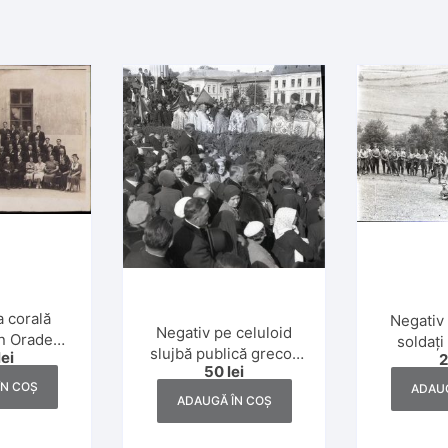
a corală
Negativ 
Negativ pe celuloid
n Oradea,
soldați
slujbă publică greco-
lei
terbelică
Doilea Ră
50
lei
catolică, Dej, anii 1930
ÎN COȘ
ADAUG
ADAUGĂ ÎN COȘ