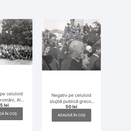
pe celuloid
Negativ pe celuloid
 români, Al
slujbă publică greco-
25
lei
zboi Mondial
50
lei
catolică, Dej, anii 1930
Ă ÎN COȘ
ADAUGĂ ÎN COȘ