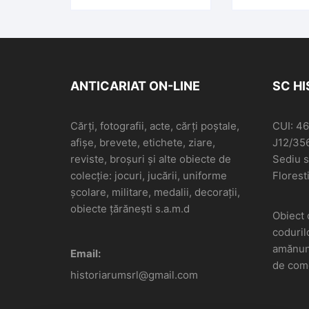
ANTICARIAT ON-LINE
SC H
Cărți, fotografii, acte, cărți poștale,
CUI: 4
afișe, brevete, etichete, ziare,
J12/35
reviste, broșuri și alte obiecte de
Sediu so
colecție: jocuri, jucării, uniforme
Floresti
școlare, militare, medalii, decorații,
obiecte țărănești s.a.m.d
Obiect 
coduril
amănunt
Email:
de come
historiarumsrl@gmail.com