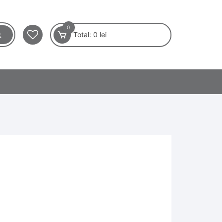
0
Total:
0
lei