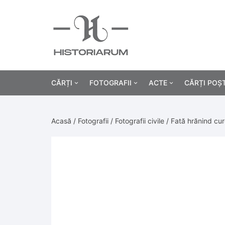
CĂRȚI
FOTOGRAFII
ACTE
CĂRȚI POȘ
Istorie
Fotografii civile
Diplome și certificat
Acasă
/
Fotografii
/
Fotografii civile
/ Fată hrănind cur
Alte cărți știință
Fotografii militare
Permise, carnete, liv
Agricultur
Cărți religie
Hârtii cu antet
Industrie
Beletristică
Bănci, acțiuni și asig
Medicină/
Cărți pentru copii
Alte documente
Pedagogie