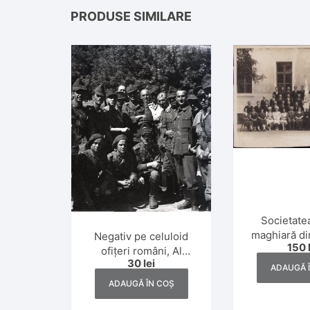
PRODUSE SIMILARE
Societate
maghiară di
Negativ pe celuloid
150
perioada in
ofițeri români, Al
30
lei
Doilea Război Mondial
ADAUGĂ 
ADAUGĂ ÎN COȘ