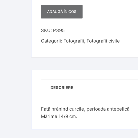
ADAUGĂ ÎN COȘ
A
l
t
SKU:
P395
e
Categorii:
Fotografii
,
Fotografii civile
r
n
a
t
i
v
DESCRIERE
e
:
Fată hrănind curcile, perioada antebelică
Mărime 14/9 cm.