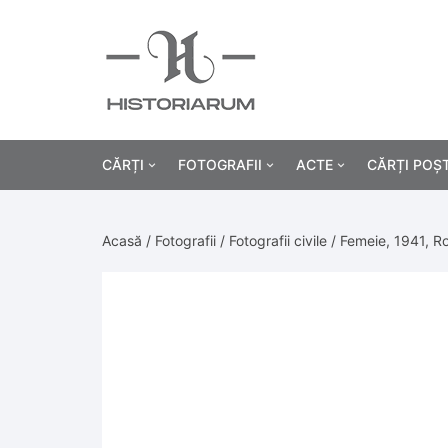
CĂRȚI
FOTOGRAFII
ACTE
CĂRȚI POȘ
Istorie
Fotografii civile
Diplome și certificat
Acasă
/
Fotografii
/
Fotografii civile
/ Femeie, 1941, R
Alte cărți știință
Fotografii militare
Permise, carnete, liv
Agricultur
Cărți religie
Hârtii cu antet
Industrie
Beletristică
Bănci, acțiuni și asig
Medicină/
Cărți pentru copii
Alte documente
Pedagogie