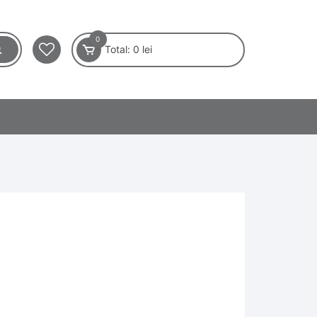
0
Total:
0
lei