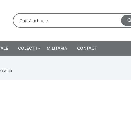
TALE
COLECȚII
MILITARIA
CONTACT
e
Personalități
omânia
rete
ă
Reclame tipărite
Afișe
urări
Farmacie
Calendare
/Manuale școlare
Medalii/Ordine/Decorații