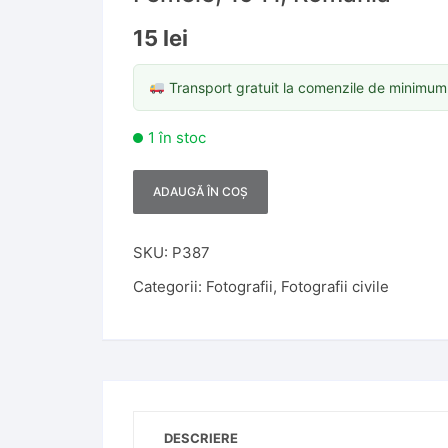
15
lei
Transport gratuit la comenzile de minimu
1 în stoc
ADAUGĂ ÎN COȘ
A
l
t
SKU:
P387
e
Categorii:
Fotografii
,
Fotografii civile
r
n
a
t
i
v
DESCRIERE
e