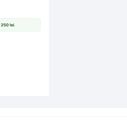
m
250
lei
.