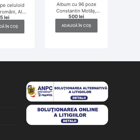
Album cu 96 poze
pe celuloid
Constantin Motăș,
 români, Al
500
lei
fondatorul industriei
25
lei
zboi Mondial
de gaz metan din
ADAUGĂ ÎN COȘ
Ă ÎN COȘ
România și Elena
Motăș,1930 și 1931,
Banat, Ada Kaleh,
Slănic, Poiana Brașov
și Italia