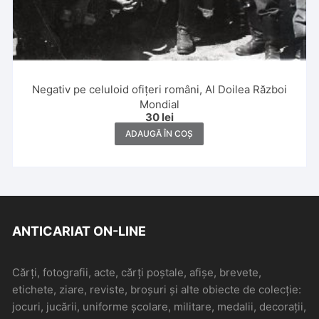
Negativ pe celuloid ofițeri români, Al Doilea Război
Mondial
30
lei
ADAUGĂ ÎN COȘ
ANTICARIAT ON-LINE
Cărți, fotografii, acte, cărți poștale, afișe, brevete,
etichete, ziare, reviste, broșuri și alte obiecte de colecție:
jocuri, jucării, uniforme școlare, militare, medalii, decorații,