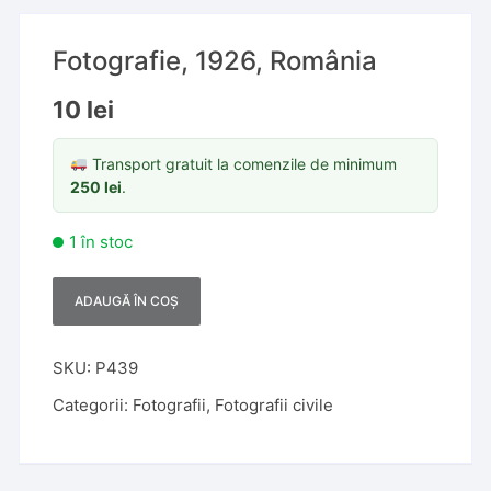
Fotografie, 1926, România
10
lei
Transport gratuit la comenzile de minimum
250
lei
.
1 în stoc
ADAUGĂ ÎN COȘ
A
l
t
SKU:
P439
e
Categorii:
Fotografii
,
Fotografii civile
r
n
a