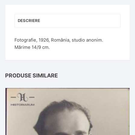
t
i
v
DESCRIERE
e
:
Fotografie, 1926, România, studio anonim.
Mărime 14/9 cm.
PRODUSE SIMILARE