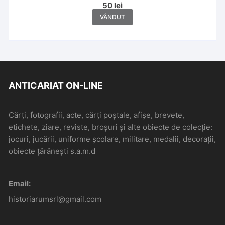
50
lei
VÂNDUT
ANTICARIAT ON-LINE
Cărți, fotografii, acte, cărți poștale, afișe, brevete,
etichete, ziare, reviste, broșuri și alte obiecte de colecție:
jocuri, jucării, uniforme școlare, militare, medalii, decorații,
obiecte țărănești s.a.m.d
Email:
historiarumsrl@gmail.com