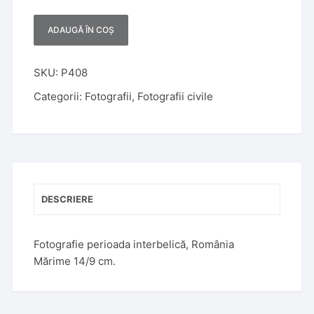
ADAUGĂ ÎN COȘ
A
l
t
SKU:
P408
e
Categorii:
Fotografii
,
Fotografii civile
r
n
a
t
i
v
DESCRIERE
e
:
Fotografie perioada interbelică, România
Mărime 14/9 cm.