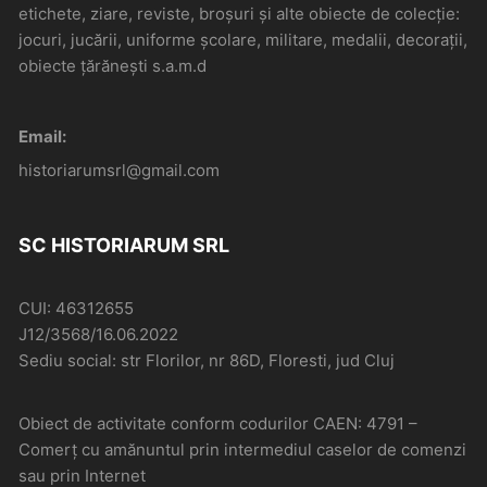
etichete, ziare, reviste, broșuri și alte obiecte de colecție:
jocuri, jucării, uniforme școlare, militare, medalii, decorații,
obiecte țărănești s.a.m.d
Email:
historiarumsrl@gmail.com
SC HISTORIARUM SRL
CUI: 46312655
J12/3568/16.06.2022
Sediu social: str Florilor, nr 86D, Floresti, jud Cluj
Obiect de activitate conform codurilor CAEN: 4791 –
Comerţ cu amănuntul prin intermediul caselor de comenzi
sau prin Internet