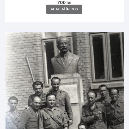
700
lei
Motăș,1926-1930, Sinaia, Călimănești, Breaza, Poiana
Brașov, Nămăești, Sibiu, Moreni
ADAUGĂ ÎN COȘ