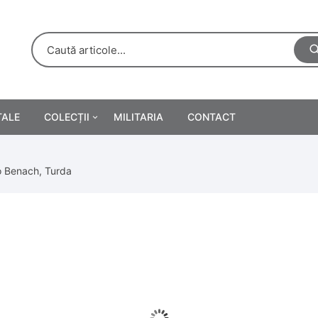
TALE
COLECȚII
MILITARIA
CONTACT
e
Personalități
io Benach, Turda
rete
ă
Reclame tipărite
Afișe
urări
Farmacie
Calendare
/Manuale școlare
Medalii/Ordine/Decorații