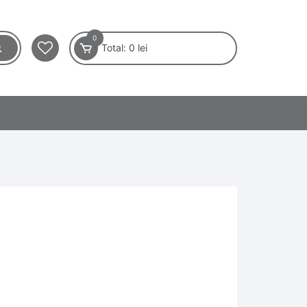
0
Total:
0
lei