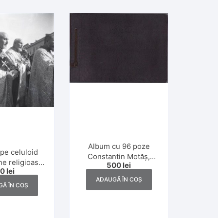
Album cu 96 poze
pe celuloid
Constantin Motăș,
e religioasă
500
lei
fondatorul industriei
50
lei
tolică, Dej,
de gaz metan din
ADAUGĂ ÎN COȘ
i 1930
Ă ÎN COȘ
România și Elena
Motăș,1930 și 1931,
Banat, Ada Kaleh,
Slănic, Poiana Brașov