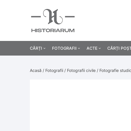
CĂRȚI
FOTOGRAFII
ACTE
CĂRȚI POȘ
Istorie
Fotografii civile
Diplome și certificat
Acasă
/
Fotografii
/
Fotografii civile
/ Fotografie stud
Alte cărți știință
Fotografii militare
Permise, carnete, liv
Agricultur
Cărți religie
Hârtii cu antet
Industrie
Beletristică
Bănci, acțiuni și asig
Medicină/
Cărți pentru copii
Alte documente
Pedagogie