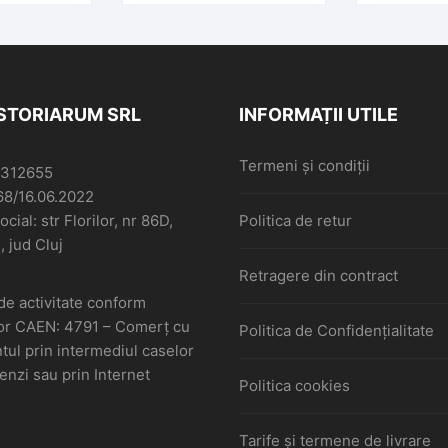
ISTORIARUM SRL
INFORMAȚII UTILE
Termeni și condiții
6312655
68/16.06.2022
cial: str Florilor, nr 86D,
Politica de retur
, jud Cluj
Retragere din contract
de activitate conform
or CAEN: 4791 – Comerţ cu
Politica de Confidențialitate
ul prin intermediul caselor
nzi sau prin Internet
Politica cookies
Tarife și termene de livrare