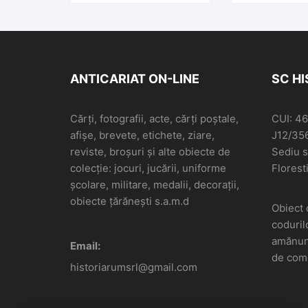
ANTICARIAT ON-LINE
SC H
Cărți, fotografii, acte, cărți poștale,
CUI: 4
afișe, brevete, etichete, ziare,
J12/35
reviste, broșuri și alte obiecte de
Sediu so
colecție: jocuri, jucării, uniforme
Floresti
școlare, militare, medalii, decorații,
obiecte țărănești s.a.m.d
Obiect 
coduril
amănunt
Email:
de come
historiarumsrl@gmail.com