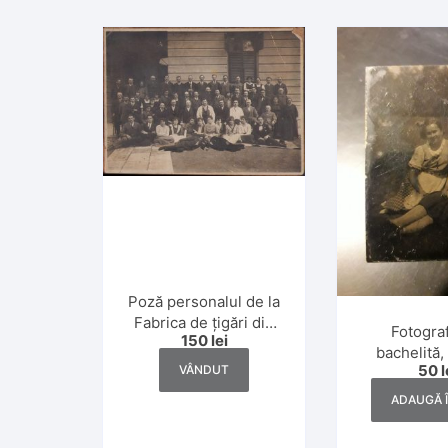
Poză personalul de la
Fabrica de țigări din
Fotogra
150
lei
Cluj, 1920
bachelită, 
50
l
VÂNDUT
193
ADAUGĂ 