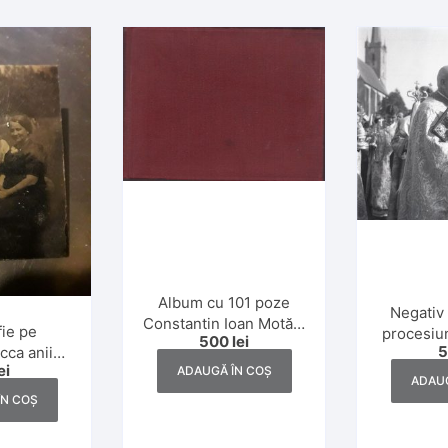
Album cu 101 poze
Negativ 
Constantin Ioan Motăș,
fie pe
procesiun
500
lei
fondatorul industriei
cca anii
greco-ca
de gaz metan din
ei
ADAUGĂ ÎN COȘ
0
ani
ADAUG
România și Elena
ÎN COȘ
Motăș, 1930, Iași