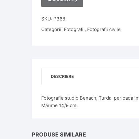
A
l
t
SKU:
P368
e
Categorii:
Fotografii
,
Fotografii civile
r
n
a
t
i
v
DESCRIERE
e
:
Fotografie studio Benach, Turda, perioada in
Mărime 14/9 cm.
PRODUSE SIMILARE