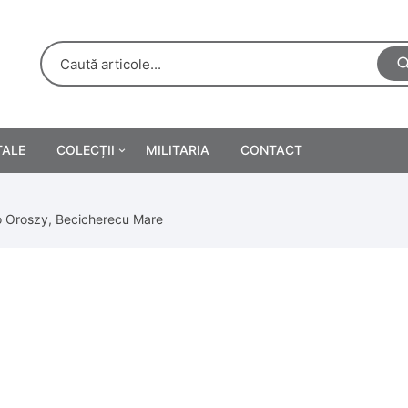
TALE
COLECȚII
MILITARIA
CONTACT
e
Personalități
io Oroszy, Becicherecu Mare
rete
ă
Reclame tipărite
Afișe
urări
Farmacie
Calendare
/Manuale școlare
Medalii/Ordine/Decorații