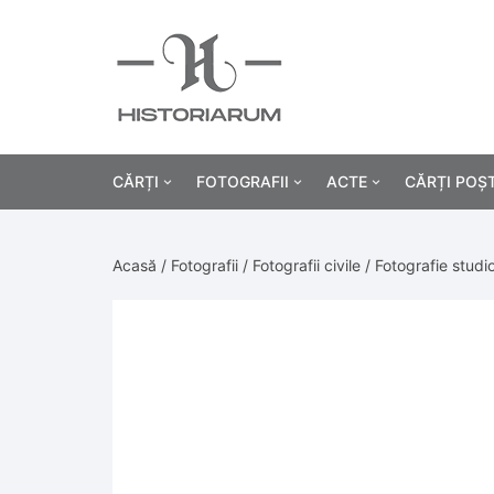
CĂRȚI
FOTOGRAFII
ACTE
CĂRȚI POȘ
Istorie
Fotografii civile
Diplome și certificat
Acasă
/
Fotografii
/
Fotografii civile
/ Fotografie stud
Alte cărți știință
Fotografii militare
Permise, carnete, liv
Agricultur
Cărți religie
Hârtii cu antet
Industrie
Beletristică
Bănci, acțiuni și asig
Medicină/
Cărți pentru copii
Alte documente
Pedagogie