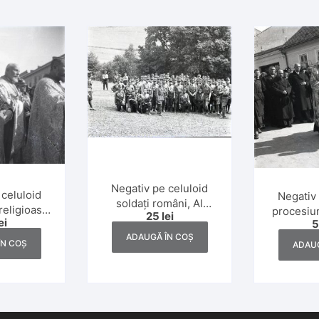
Negativ pe celuloid
 celuloid
Negativ 
soldați români, Al
religioasă
procesiun
25
lei
Doilea Război Mondial
ei
ică, Dej,
greco-ca
ADAUGĂ ÎN COȘ
1930
ani
ÎN COȘ
ADAUG