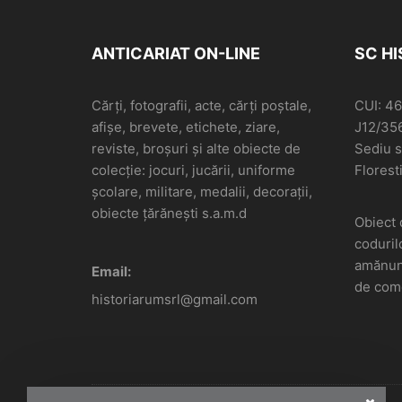
ANTICARIAT ON-LINE
SC H
Cărți, fotografii, acte, cărți poștale,
CUI: 4
afișe, brevete, etichete, ziare,
J12/35
reviste, broșuri și alte obiecte de
Sediu so
colecție: jocuri, jucării, uniforme
Floresti
școlare, militare, medalii, decorații,
obiecte țărănești s.a.m.d
Obiect 
coduril
amănunt
Email:
de come
historiarumsrl@gmail.com