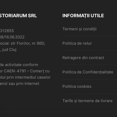
ISTORIARUM SRL
INFORMAȚII UTILE
Termeni și condiții
6312655
68/16.06.2022
cial: str Florilor, nr 86D,
Politica de retur
, jud Cluj
Retragere din contract
de activitate conform
or CAEN: 4791 – Comerţ cu
Politica de Confidențialitate
ul prin intermediul caselor
nzi sau prin Internet
Politica cookies
Tarife și termene de livrare