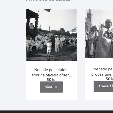
Negativ pe
Negativ pe celuloid
procesiune 
tribună oficială ofițeri,
50
l
50
lei
greco-catol
România, anii 1930
anii 
ADAUGĂ 
VÂNDUT