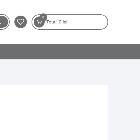
0
Total:
0
lei