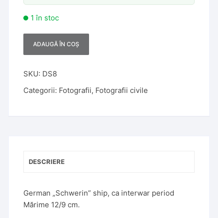
1 în stoc
ADAUGĂ ÎN COȘ
A
l
t
SKU:
DS8
e
Categorii:
Fotografii
,
Fotografii civile
r
n
a
t
i
v
DESCRIERE
e
:
German „Schwerin” ship, ca interwar period
Mărime 12/9 cm.