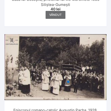
Siliștea-Gumești
40
lei
VÂNDUT
Episcopul romano-catolic Augustin Pacha, 1928,