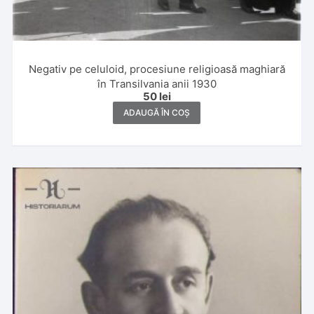
Negativ pe celuloid, procesiune religioasă maghiară
în Transilvania anii 1930
50
lei
ADAUGĂ ÎN COȘ