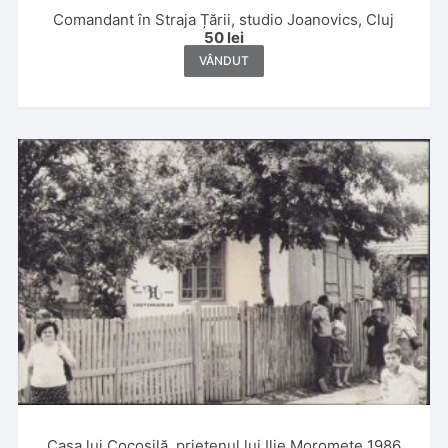
Comandant în Straja Țării, studio Joanovics, Cluj
50
lei
VÂNDUT
Casa lui Cocoșilă, prietenul lui Ilie Moromete 1986