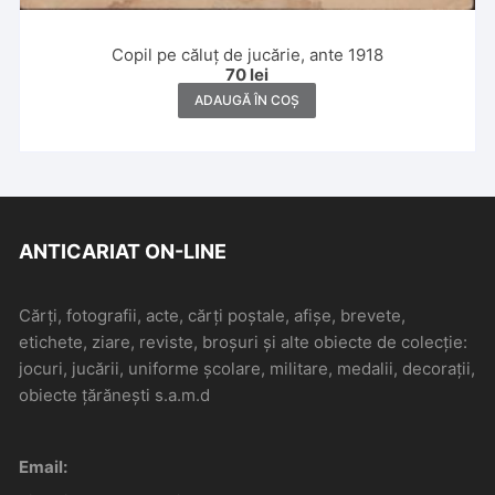
Copil pe căluț de jucărie, ante 1918
70
lei
ADAUGĂ ÎN COȘ
ANTICARIAT ON-LINE
Cărți, fotografii, acte, cărți poștale, afișe, brevete,
etichete, ziare, reviste, broșuri și alte obiecte de colecție:
jocuri, jucării, uniforme școlare, militare, medalii, decorații,
obiecte țărănești s.a.m.d
Email: