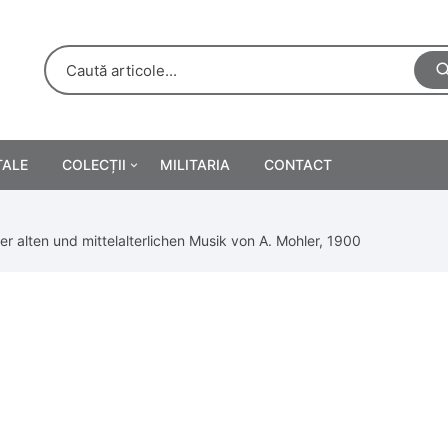
TALE
COLECȚII
MILITARIA
CONTACT
e
Personalități
r alten und mittelalterlichen Musik von A. Mohler, 1900
rete
ă
Reclame tipărite
Afișe
urări
Farmacie
Calendare
/Manuale școlare
Medalii/Ordine/Decorații