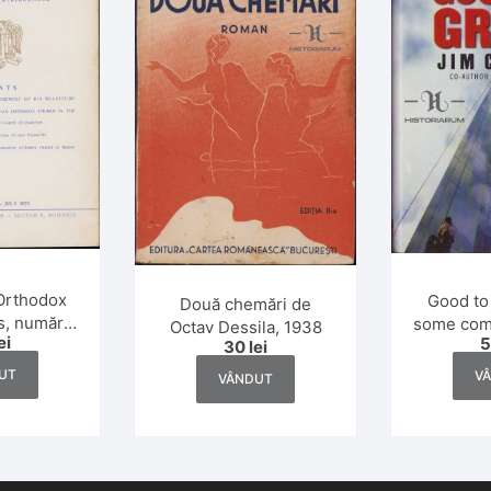
Orthodox
Good to
Două chemări de
, numărul
some com
Octav Dessila, 1938
ei
73
30
lei
the leap
don’t de 
UT
V
VÂNDUT