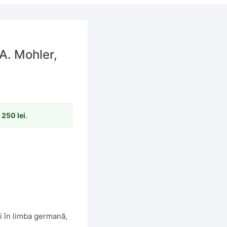
 A. Mohler,
m
250
lei
.
i în limba germană
,