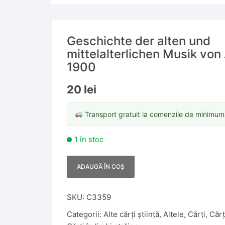
Geschichte der alten und
mittelalterlichen Musik von
1900
20
lei
Transport gratuit la comenzile de minimu
1 în stoc
ADAUGĂ ÎN COȘ
A
l
t
SKU:
C3359
e
Categorii:
Alte cărți știință
,
Altele
,
Cărți
,
Cărț
r