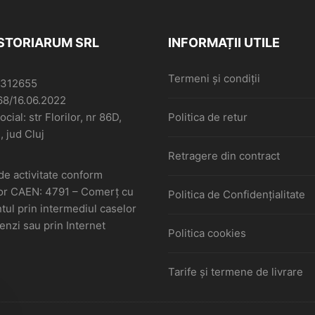
ISTORIARUM SRL
INFORMAȚII UTILE
Termeni și condiții
6312655
68/16.06.2022
cial: str Florilor, nr 86D,
Politica de retur
, jud Cluj
Retragere din contract
de activitate conform
or CAEN: 4791 – Comerţ cu
Politica de Confidențialitate
ul prin intermediul caselor
nzi sau prin Internet
Politica cookies
Tarife și termene de livrare