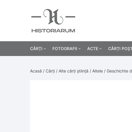
CĂRȚI
FOTOGRAFII
ACTE
CĂRȚI POȘ
Istorie
Fotografii civile
Diplome și certificat
Acasă
/
Cărți
/
Alte cărți știință
/
Altele
/ Geschichte de
Alte cărți știință
Fotografii militare
Permise, carnete, liv
Agricultur
Cărți religie
Hârtii cu antet
Industrie
Beletristică
Bănci, acțiuni și asig
Medicină/
Cărți pentru copii
Alte documente
Pedagogie