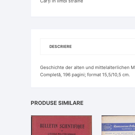
Cărți în limbi străine
n
a
t
i
v
e
DESCRIERE
:
Geschichte der alten und mittelalterlichen M
Completă, 196 pagini; format 15,5/10,5 cm.
PRODUSE SIMILARE