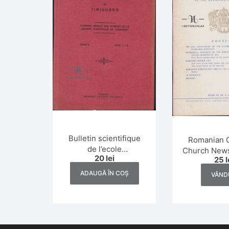
Bulletin scientifique
Romanian 
de l’ecole
Church News
20
lei
25
l
polytechnique de
2/19
Timișoara, numerele
ADAUGĂ ÎN COȘ
VÂND
1-2/1939