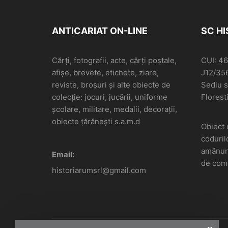
ANTICARIAT ON-LINE
SC H
Cărți, fotografii, acte, cărți poștale,
CUI: 4
afișe, brevete, etichete, ziare,
J12/35
reviste, broșuri și alte obiecte de
Sediu so
colecție: jocuri, jucării, uniforme
Floresti
școlare, militare, medalii, decorații,
obiecte țărănești s.a.m.d
Obiect 
coduril
amănunt
Email:
de come
historiarumsrl@gmail.com