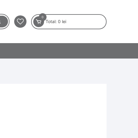
0
Total:
0
lei