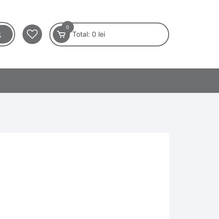
0
Total:
0
lei