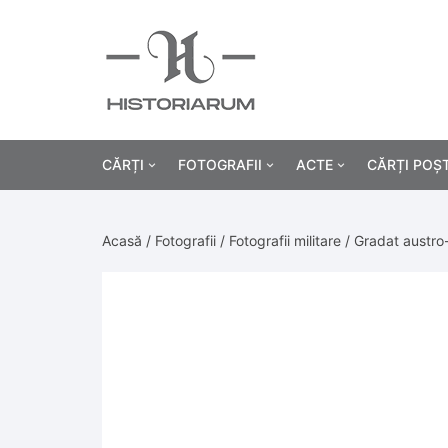
CĂRȚI
FOTOGRAFII
ACTE
CĂRȚI POȘ
Istorie
Fotografii civile
Diplome și certificat
Acasă
/
Fotografii
/
Fotografii militare
/ Gradat austro-
Alte cărți știință
Fotografii militare
Permise, carnete, liv
Agricultur
Cărți religie
Hârtii cu antet
Industrie
Beletristică
Bănci, acțiuni și asig
Medicină/
Cărți pentru copii
Alte documente
Pedagogie