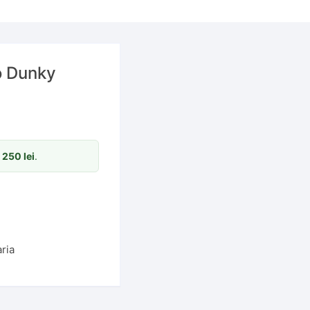
o Dunky
m
250
lei
.
aria