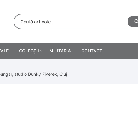
TALE
COLECȚII
MILITARIA
CONTACT
e
Personalități
ungar, studio Dunky Fiverek, Cluj
rete
ă
Reclame tipărite
Afișe
urări
Farmacie
Calendare
/Manuale școlare
Medalii/Ordine/Decorații