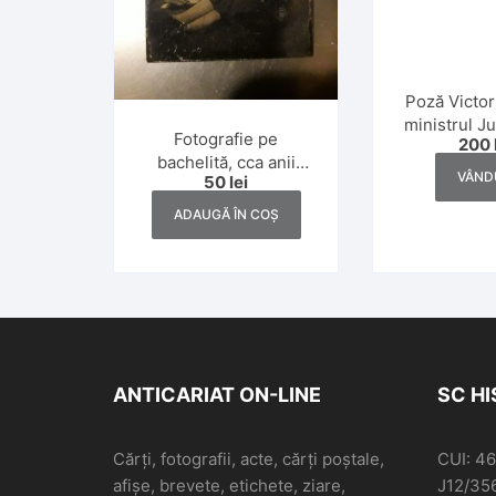
Poză Victor
ministrul Jus
Fotografie pe
200
soția, Iași
bachelită, cca anii
Wei
VÂND
50
lei
1930
ADAUGĂ ÎN COȘ
ANTICARIAT ON-LINE
SC H
Cărți, fotografii, acte, cărți poștale,
CUI: 4
afișe, brevete, etichete, ziare,
J12/35