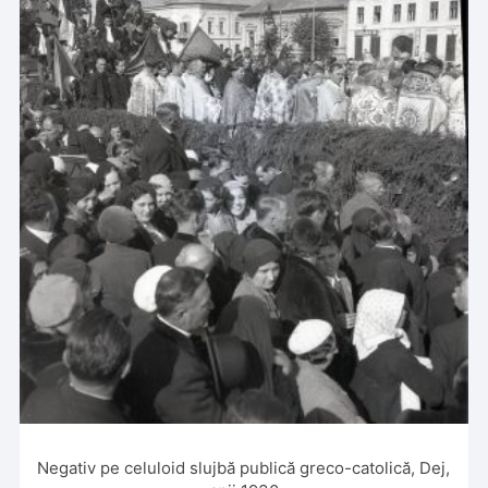
Negativ pe celuloid slujbă publică greco-catolică, Dej,