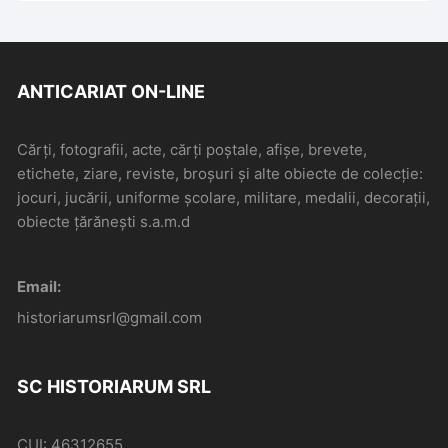
ANTICARIAT ON-LINE
Cărți, fotografii, acte, cărți poștale, afișe, brevete,
etichete, ziare, reviste, broșuri și alte obiecte de colecție:
jocuri, jucării, uniforme școlare, militare, medalii, decorații,
obiecte țărănești s.a.m.d
Email:
historiarumsrl@gmail.com
SC HISTORIARUM SRL
CUI: 46312655