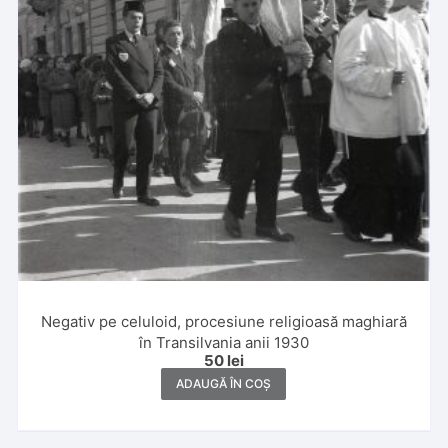
Negativ pe celuloid, procesiune religioasă maghiară
în Transilvania anii 1930
50
lei
ADAUGĂ ÎN COȘ