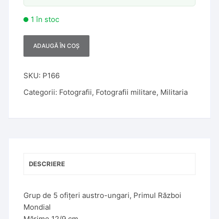
1 în stoc
ADAUGĂ ÎN COȘ
A
l
t
SKU:
P166
e
Categorii:
Fotografii
,
Fotografii militare
,
Militaria
r
n
a
t
i
v
DESCRIERE
e
:
Grup de 5 ofițeri austro-ungari, Primul Război
Mondial
Mărime 12/9 cm.