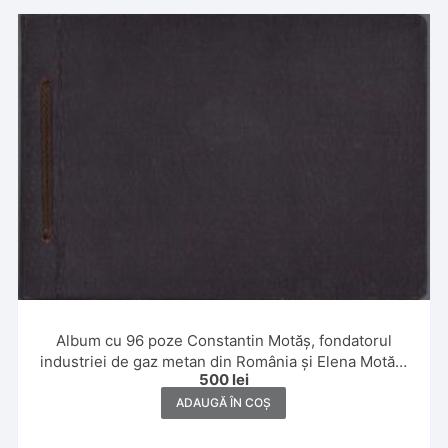
Album cu 96 poze Constantin Motăș, fondatorul
industriei de gaz metan din România și Elena Motăș,
500
lei
1929, Constanța, Giurgiu, Sibiu, Tușnad, Șuici,
Făgăraș și Dragoslavele
ADAUGĂ ÎN COȘ