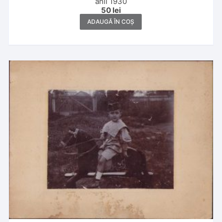
anii 1930
50
lei
ADAUGĂ ÎN COȘ