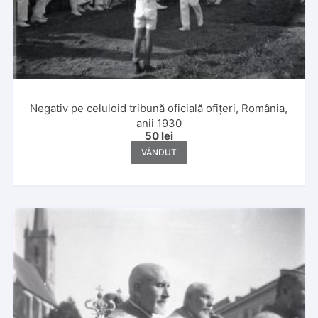
Negativ pe celuloid tribună oficială ofițeri, România,
anii 1930
50
lei
VÂNDUT