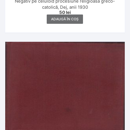
Negativ pe celuloid procesiune religioasă greco-
catolică, Dej, anii 1930
50
lei
ADAUGĂ ÎN COȘ