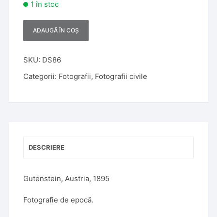
1 în stoc
ADAUGĂ ÎN COȘ
A
l
t
SKU:
DS86
e
Categorii:
Fotografii
,
Fotografii civile
r
n
a
t
i
v
DESCRIERE
e
:
Gutenstein, Austria, 1895
Fotografie de epocă.