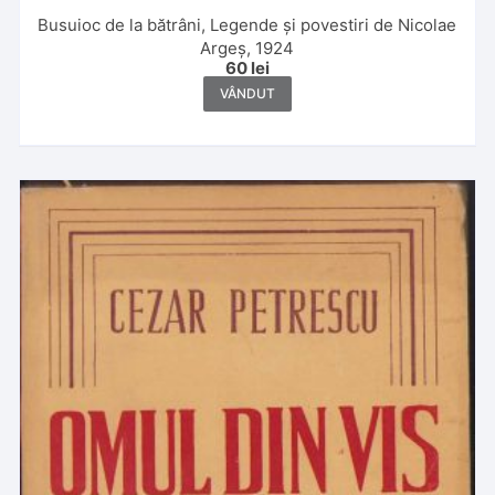
Busuioc de la bătrâni, Legende și povestiri de Nicolae
Argeș, 1924
60
lei
VÂNDUT