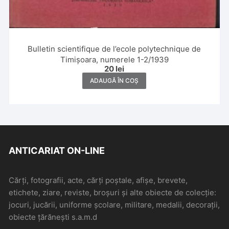
Bulletin scientifique de l’ecole polytechnique de
Timișoara, numerele 1-2/1939
20
lei
ADAUGĂ ÎN COȘ
ANTICARIAT ON-LINE
Cărți, fotografii, acte, cărți poștale, afișe, brevete,
etichete, ziare, reviste, broșuri și alte obiecte de colecție:
jocuri, jucării, uniforme școlare, militare, medalii, decorații,
obiecte țărănești s.a.m.d