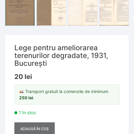
Lege pentru ameliorarea
terenurilor degradate, 1931,
București
20
lei
Transport gratuit la comenzile de minimum
250
lei
.
1 în stoc
ADAUGĂ ÎN COȘ
A