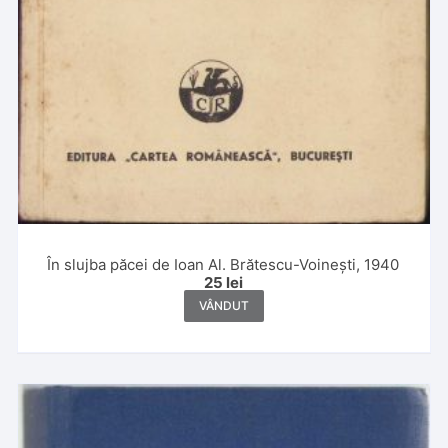
În slujba păcei de Ioan Al. Brătescu-Voinești, 1940
25
lei
VÂNDUT