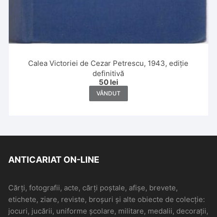
Calea Victoriei de Cezar Petrescu, 1943, ediție
definitivă
50
lei
VÂNDUT
ANTICARIAT ON-LINE
Cărți, fotografii, acte, cărți poștale, afișe, brevete,
etichete, ziare, reviste, broșuri și alte obiecte de colecție:
jocuri, jucării, uniforme școlare, militare, medalii, decorații,