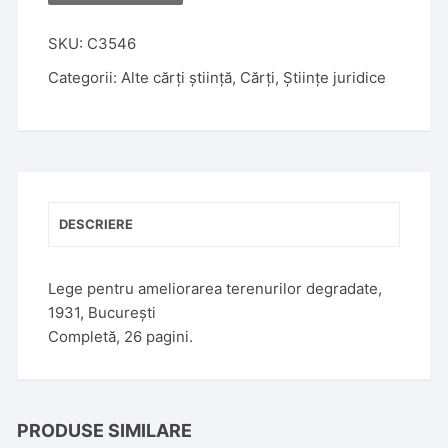
l
t
SKU:
C3546
e
Categorii:
Alte cărți știință
,
Cărți
,
Științe juridice
r
n
a
t
i
v
DESCRIERE
e
:
Lege pentru ameliorarea terenurilor degradate,
1931, București
Completă, 26 pagini.
PRODUSE SIMILARE