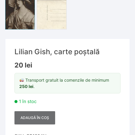
Lilian Gish, carte poștală
20
lei
Transport gratuit la comenzile de minimum
250
lei
.
1 în stoc
ADAUGĂ ÎN COȘ
A
l