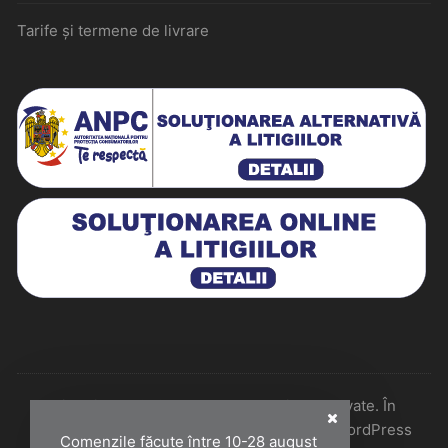
Tarife și termene de livrare
Historiarum 2026 - Toate drepturile rezervate. În
colaborare cu Perfect Pixel & Mentenanță WordPress
Comenzile făcute între 10-28 august