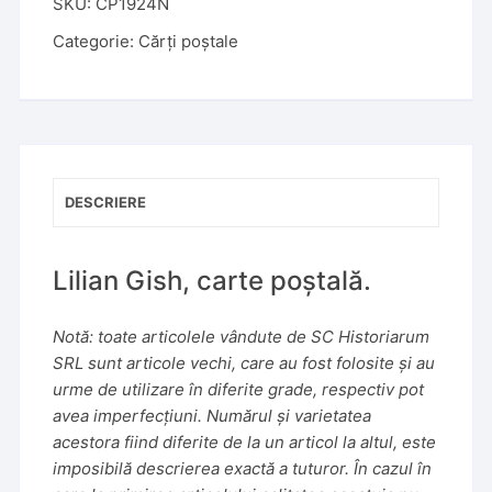
t
SKU:
CP1924N
e
Categorie:
Cărți poștale
r
n
a
t
i
v
DESCRIERE
e
:
Lilian Gish, carte poștală.
Notă: toate articolele vândute de SC Historiarum
SRL sunt articole vechi, care au fost folosite și au
urme de utilizare în diferite grade, respectiv pot
avea imperfecțiuni. Numărul și varietatea
acestora fiind diferite de la un articol la altul, este
imposibilă descrierea exactă a tuturor. În cazul în