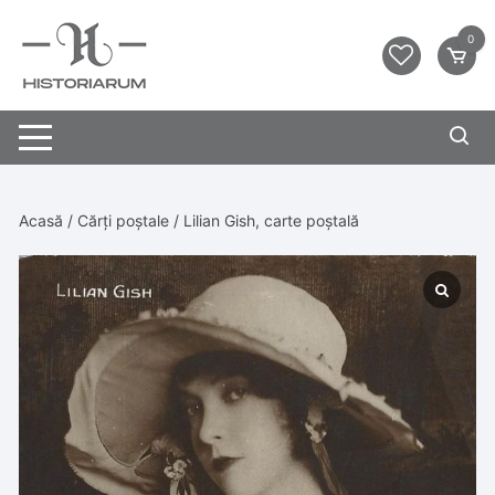
0
Acasă
/
Cărți poștale
/ Lilian Gish, carte poștală