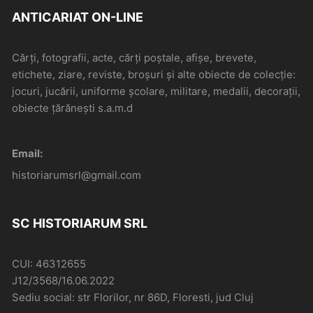
ANTICARIAT ON-LINE
Cărți, fotografii, acte, cărți poștale, afișe, brevete,
etichete, ziare, reviste, broșuri și alte obiecte de colecție:
jocuri, jucării, uniforme școlare, militare, medalii, decorații,
obiecte țărănești s.a.m.d
Email:
historiarumsrl@gmail.com
SC HISTORIARUM SRL
CUI: 46312655
J12/3568/16.06.2022
Sediu social: str Florilor, nr 86D, Floresti, jud Cluj