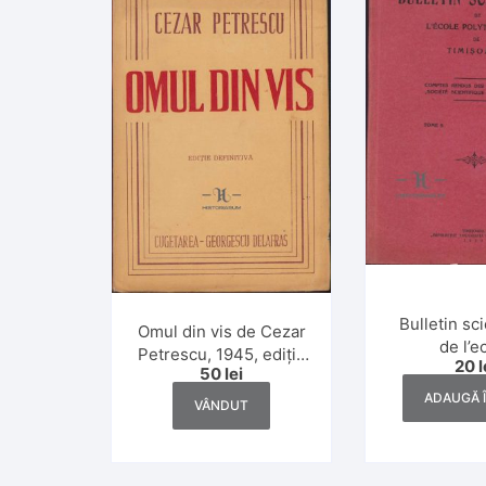
Bulletin sc
Omul din vis de Cezar
de l’e
Petrescu, 1945, ediție
20
l
polytechn
50
lei
definitivă
Timișoara,
ADAUGĂ 
VÂNDUT
1-2/1