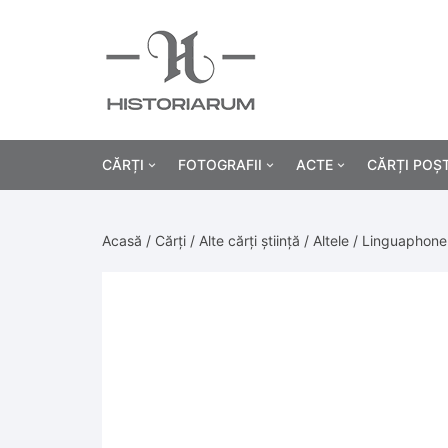
CĂRȚI
FOTOGRAFII
ACTE
CĂRȚI POȘ
Istorie
Fotografii civile
Diplome și certificat
Acasă
/
Cărți
/
Alte cărți știință
/
Altele
/ Linguaphone 
Alte cărți știință
Fotografii militare
Permise, carnete, liv
Agricultur
Cărți religie
Hârtii cu antet
Industrie
Beletristică
Bănci, acțiuni și asig
Medicină/
Cărți pentru copii
Alte documente
Pedagogie