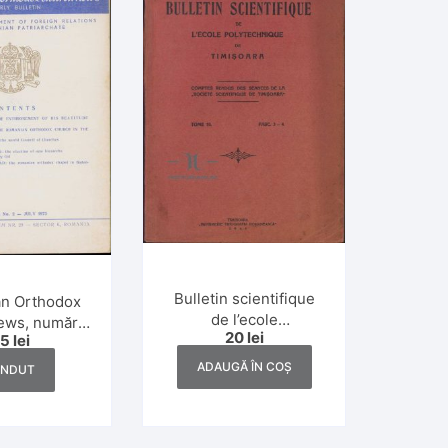
Bulletin scientifique
n Orthodox
de l’ecole
ews, numărul
20
lei
polytechnique de
25
lei
/1973
Timișoara, numerele
ADAUGĂ ÎN COȘ
ÂNDUT
3-4/1941