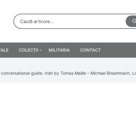
TALE
COLECȚII
MILITARIA
CONTACT
e
Personalități
conversational guide. Irish by Tomas Maille – Micheal Breathnach, 
rete
ă
Reclame tipărite
Afișe
urări
Farmacie
Calendare
/Manuale școlare
Medalii/Ordine/Decorații