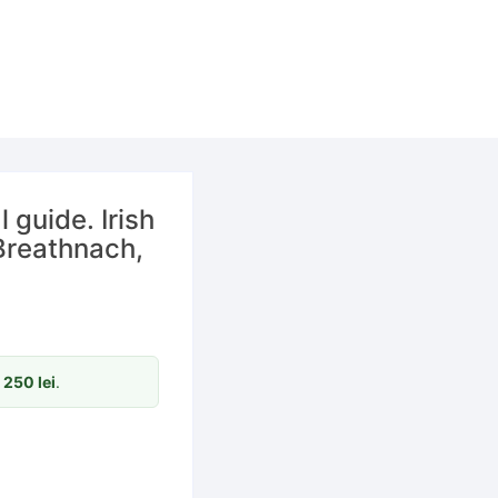
guide. Irish
Breathnach,
m
250
lei
.