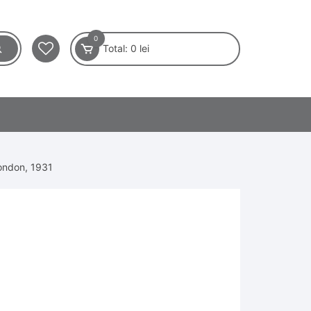
0
Total:
0
lei
London, 1931