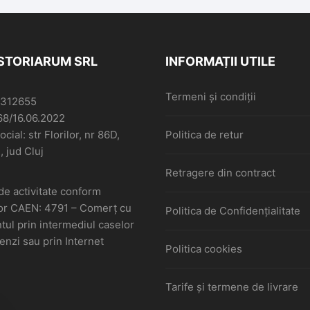
de maior G Caracaș,
1920
ISTORIARUM SRL
INFORMAȚII UTILE
Termeni și condiții
6312655
68/16.06.2022
cial: str Florilor, nr 86D,
Politica de retur
, jud Cluj
Retragere din contract
de activitate conform
or CAEN: 4791 – Comerţ cu
Politica de Confidențialitate
ul prin intermediul caselor
nzi sau prin Internet
Politica cookies
Tarife și termene de livrare