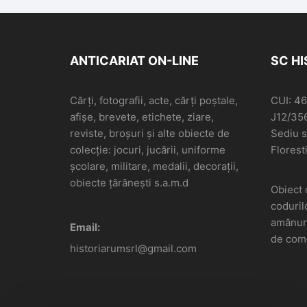
ANTICARIAT ON-LINE
SC H
Cărți, fotografii, acte, cărți poștale,
CUI: 4
afișe, brevete, etichete, ziare,
J12/35
reviste, broșuri și alte obiecte de
Sediu so
colecție: jocuri, jucării, uniforme
Floresti
școlare, militare, medalii, decorații,
obiecte țărănești s.a.m.d
Obiect 
coduril
amănunt
Email:
de come
historiarumsrl@gmail.com